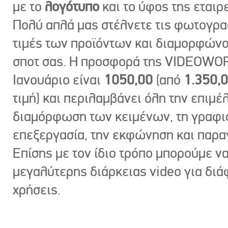
με το
λογότυπο
και το ύφος της εταιρε
Πολύ απλά μας στέλνετε τις φωτογραφ
τιμές των προϊόντων και διαμορφώνο
σποτ σας. Η προσφορά της VIDEOWOR
Ιανουάριο είναι
1050,00
(από
1.350,
τιμή) και περιλαμβάνει όλη την επιμέλ
διαμόρφωση των κειμένων, τη γραφι
επεξεργασία, την εκφώνηση και παρ
Επίσης με τον ίδιο τρόπο μπορούμε ν
μεγαλύτερης διάρκειας video για δι
χρήσεις.