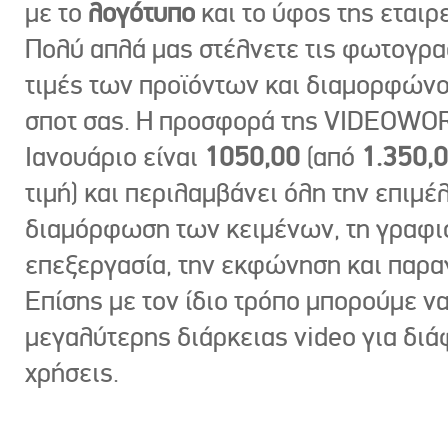
με το
λογότυπο
και το ύφος της εταιρε
Πολύ απλά μας στέλνετε τις φωτογραφ
τιμές των προϊόντων και διαμορφώνο
σποτ σας. Η προσφορά της VIDEOWOR
Ιανουάριο είναι
1050,00
(από
1.350,
τιμή) και περιλαμβάνει όλη την επιμέλ
διαμόρφωση των κειμένων, τη γραφι
επεξεργασία, την εκφώνηση και παρ
Επίσης με τον ίδιο τρόπο μπορούμε ν
μεγαλύτερης διάρκειας video για δι
χρήσεις.