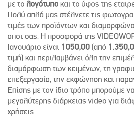
με το
λογότυπο
και το ύφος της εταιρε
Πολύ απλά μας στέλνετε τις φωτογραφ
τιμές των προϊόντων και διαμορφώνο
σποτ σας. Η προσφορά της VIDEOWOR
Ιανουάριο είναι
1050,00
(από
1.350,
τιμή) και περιλαμβάνει όλη την επιμέλ
διαμόρφωση των κειμένων, τη γραφι
επεξεργασία, την εκφώνηση και παρ
Επίσης με τον ίδιο τρόπο μπορούμε ν
μεγαλύτερης διάρκειας video για δι
χρήσεις.