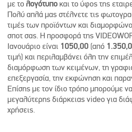
με το
λογότυπο
και το ύφος της εταιρε
Πολύ απλά μας στέλνετε τις φωτογραφ
τιμές των προϊόντων και διαμορφώνο
σποτ σας. Η προσφορά της VIDEOWOR
Ιανουάριο είναι
1050,00
(από
1.350,
τιμή) και περιλαμβάνει όλη την επιμέλ
διαμόρφωση των κειμένων, τη γραφι
επεξεργασία, την εκφώνηση και παρ
Επίσης με τον ίδιο τρόπο μπορούμε ν
μεγαλύτερης διάρκειας video για δι
χρήσεις.