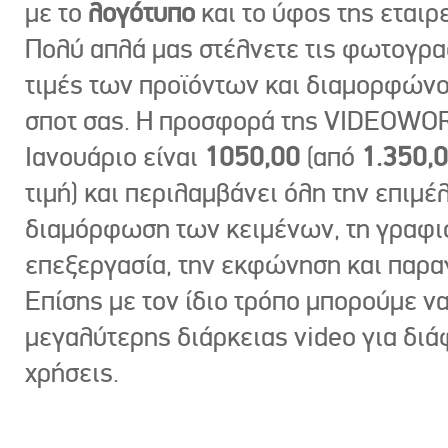
με το
λογότυπο
και το ύφος της εταιρε
Πολύ απλά μας στέλνετε τις φωτογραφ
τιμές των προϊόντων και διαμορφώνο
σποτ σας. Η προσφορά της VIDEOWOR
Ιανουάριο είναι
1050,00
(από
1.350,
τιμή) και περιλαμβάνει όλη την επιμέλ
διαμόρφωση των κειμένων, τη γραφι
επεξεργασία, την εκφώνηση και παρ
Επίσης με τον ίδιο τρόπο μπορούμε ν
μεγαλύτερης διάρκειας video για δι
χρήσεις.