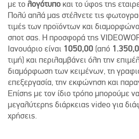
με το
λογότυπο
και το ύφος της εταιρε
Πολύ απλά μας στέλνετε τις φωτογραφ
τιμές των προϊόντων και διαμορφώνο
σποτ σας. Η προσφορά της VIDEOWOR
Ιανουάριο είναι
1050,00
(από
1.350,
τιμή) και περιλαμβάνει όλη την επιμέλ
διαμόρφωση των κειμένων, τη γραφι
επεξεργασία, την εκφώνηση και παρ
Επίσης με τον ίδιο τρόπο μπορούμε ν
μεγαλύτερης διάρκειας video για δι
χρήσεις.