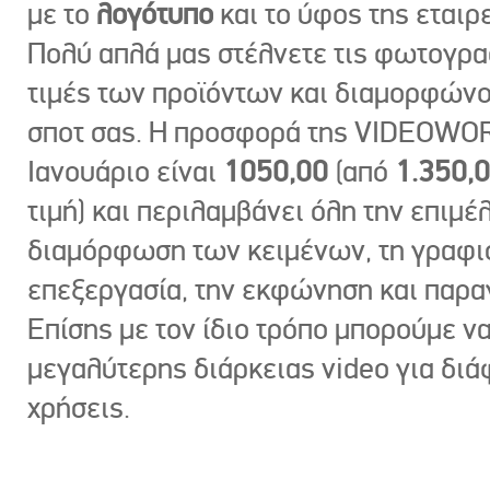
με το
λογότυπο
και το ύφος της εταιρε
Πολύ απλά μας στέλνετε τις φωτογραφ
τιμές των προϊόντων και διαμορφώνο
σποτ σας. Η προσφορά της VIDEOWOR
Ιανουάριο είναι
1050,00
(από
1.350,
τιμή) και περιλαμβάνει όλη την επιμέλ
διαμόρφωση των κειμένων, τη γραφι
επεξεργασία, την εκφώνηση και παρ
Επίσης με τον ίδιο τρόπο μπορούμε ν
μεγαλύτερης διάρκειας video για δι
χρήσεις.