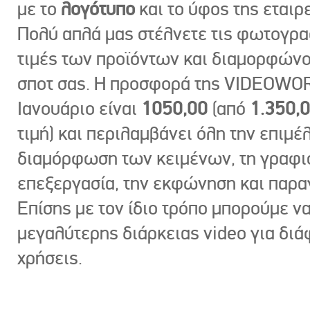
με το
λογότυπο
και το ύφος της εταιρε
Πολύ απλά μας στέλνετε τις φωτογραφ
τιμές των προϊόντων και διαμορφώνο
σποτ σας. Η προσφορά της VIDEOWOR
Ιανουάριο είναι
1050,00
(από
1.350,
τιμή) και περιλαμβάνει όλη την επιμέλ
διαμόρφωση των κειμένων, τη γραφι
επεξεργασία, την εκφώνηση και παρ
Επίσης με τον ίδιο τρόπο μπορούμε ν
μεγαλύτερης διάρκειας video για δι
χρήσεις.