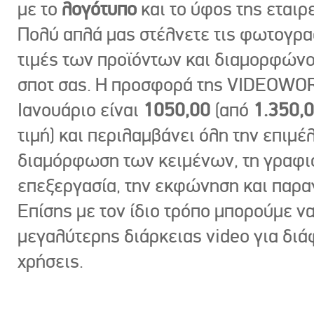
με το
λογότυπο
και το ύφος της εταιρε
Πολύ απλά μας στέλνετε τις φωτογραφ
τιμές των προϊόντων και διαμορφώνο
σποτ σας. Η προσφορά της VIDEOWOR
Ιανουάριο είναι
1050,00
(από
1.350,
τιμή) και περιλαμβάνει όλη την επιμέλ
διαμόρφωση των κειμένων, τη γραφι
επεξεργασία, την εκφώνηση και παρ
Επίσης με τον ίδιο τρόπο μπορούμε ν
μεγαλύτερης διάρκειας video για δι
χρήσεις.