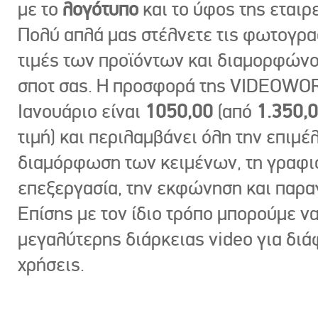
με το
λογότυπο
και το ύφος της εταιρε
Πολύ απλά μας στέλνετε τις φωτογραφ
τιμές των προϊόντων και διαμορφώνο
σποτ σας. Η προσφορά της VIDEOWOR
Ιανουάριο είναι
1050,00
(από
1.350,
τιμή) και περιλαμβάνει όλη την επιμέλ
διαμόρφωση των κειμένων, τη γραφι
επεξεργασία, την εκφώνηση και παρ
Επίσης με τον ίδιο τρόπο μπορούμε ν
μεγαλύτερης διάρκειας video για δι
χρήσεις.