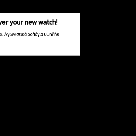
over your new watch!
le. Αγωνιστικά ρολόγια υψηλής