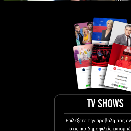
European Me
Documentary
Cartoons
3D world
Events & Conference
Dissemination material
Medical & Pharmaceutical
VIDEO Projections
Kids content
TV SHOWS
Επιλέξετε την προβολή σας α
στις πιο δημοφιλείς εκπομπέ