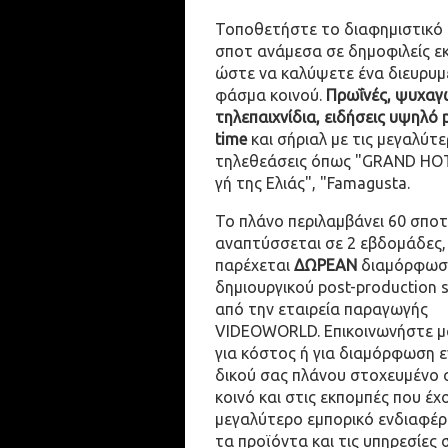
Τοποθετήστε το διαφημιστικό
σποτ ανάμεσα σε δημοφιλείς ε
ώστε να καλύψετε ένα διευρυμ
φάσμα κοινού.
Πρωΐνές, ψυχαγω
τηλεπαιχνίδια, ειδήσεις υψηλό 
time
και σήριαλ με τις μεγαλύτε
τηλεθεάσεις όπως "GRAND HOT
γή της Ελιάς", "Famagusta.
Το πλάνο περιλαμβάνει 60 σποτ
αναπτύσσεται σε 2 εβδομάδες,
παρέχεται
ΔΩΡΕΑΝ
διαμόρφωσ
δημιουργικού post-production 
από την εταιρεία παραγωγής
VIDEOWORLD. Επικοινωνήστε μ
για κόστος ή για διαμόρφωση 
δικού σας πλάνου στοχευμένο 
κοινό και στις εκπομπές που έχ
μεγαλύτερο εμπορικό ενδιαφέρ
τα προϊόντα και τις υπηρεσίες 