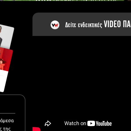
dia
VIDEO ΠΑ
Δείτε ενδεικτικές
νάμεσα
ς της