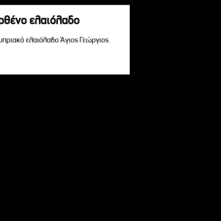
αρθένο ελαιόλαδο
Κυπριακό ελαιόλαδο Άγιος Γεώργιος.