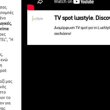
 σας
κπομπές
TV spot luxstyle. Disc
ένο
γικές,
Διαμόρφωση TV spot για τη LuxSty
prime
σχεδιάσης!
ρες
EL", "Η
ς,
 ενώ
η
spot
αζί μας
ενός
στο
ουν το
ον για
σας.