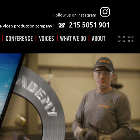
Follow us on instagram
215 5051 901
 video production company |
|
|
|
|
CONFERENCE
VOICES
WHAT WE DO
ABOUT
Company
JOBS
Video made easy
Contact