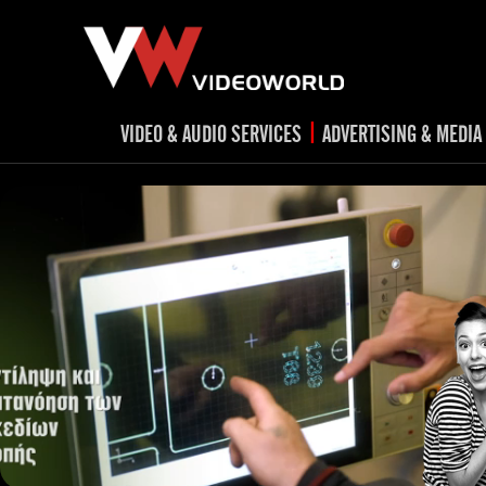
|
VIDEO & AUDIO SERVICES
ADVERTISING & MEDIA
RADIO
TV spots
ad
RADIO spots
TV
advert
Post production
v
Corporate videos
Social Media
Trailer & Σήματα εκπομπών
Creative 
Cultural videos
video applications for museums,
Outdoor adve
Media planni
archeological sites & exhibitions
Visual mater
Product presentations