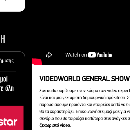
ΣΗ
ήμισης
μοί
VIDEOWORLD GENERAL SHOW
ε όλη
Σας καλωσορίζουμε στον κόσμο των video expert
είναι και μια ξεχωριστή δημιουργική πρόκληση. Σ
παρουσιάσουμε προϊόντα και εταιρείες αλλά να 
θα τα χαρακτηρίζει. Επικοινωνήστε μαζί μας για 
σενάριο που θα ταιριάζει καλύτερα στις ανάγκες σ
ξεχωριστό videο.