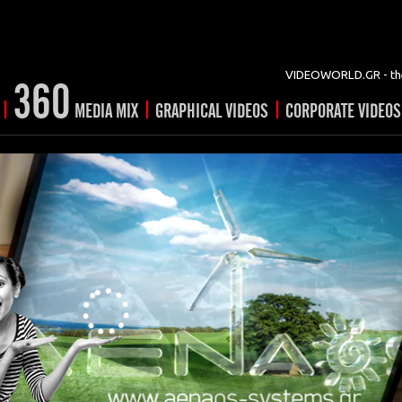
VIDEOWORLD.GR - the
360
|
|
|
MEDIA MIX
GRAPHICAL VIDEOS
CORPORATE VIDEOS
vertising
ising
ideo shorts
Prints
rtising
ng & mix
ial