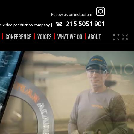
Follow us on instagram
215 5051 901
 video production company |
|
|
|
|
CONFERENCE
VOICES
WHAT WE DO
ABOUT
Company
JOBS
Video made easy
Contact