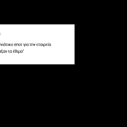
s
ιάτικο σποτ για την εταιρεία
αξαν τα έθιμα"