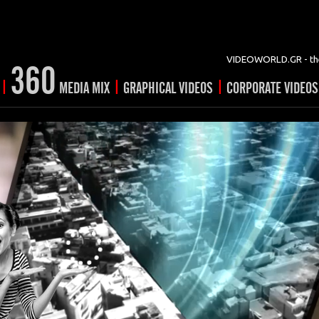
VIDEOWORLD.GR - the
360
|
|
|
MEDIA MIX
GRAPHICAL VIDEOS
CORPORATE VIDEOS
vertising
ising
ideo shorts
Prints
rtising
ng & mix
ial