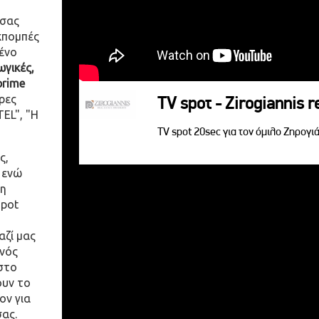
 σας
κπομπές
ένο
γικές,
prime
ρες
TV spoτ - Zirogiannis r
EL", "Η
TV spot 20sec για τον όμιλο Ζηρογιά
ς,
 ενώ
η
spot
αζί μας
ενός
στο
ουν το
ον για
σας.