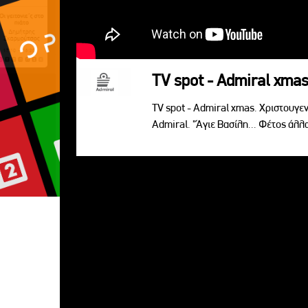
TV spot - Admiral xma
TV spot - Admiral xmas. Χριστουγενν
Admiral. "Άγιε Βασίλη... Φέτος άλλ