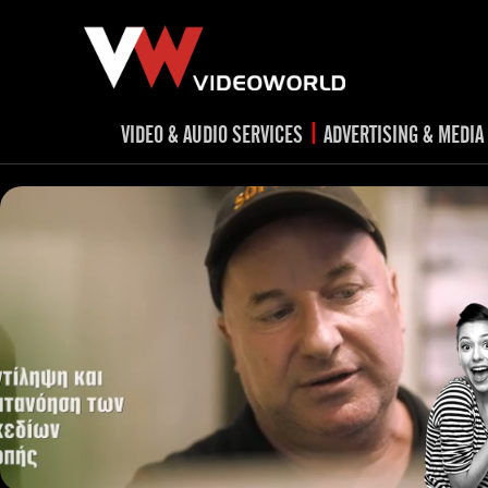
|
VIDEO & AUDIO SERVICES
ADVERTISING & MEDIA
RADIO
TV spots
ad
RADIO spots
TV
advert
Post production
v
Corporate videos
Social Media
Trailer & Σήματα εκπομπών
Creative 
Cultural videos
video applications for museums,
Outdoor adve
Media planni
archeological sites & exhibitions
Visual mater
Product presentations