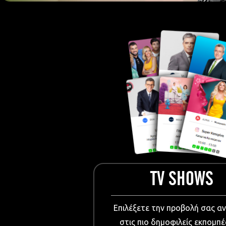
European Me
Documentary
Cartoons
3D world
Events & Conference
Dissemination material
Medical & Pharmaceutical
VIDEO Projections
Kids content
TV SHOWS
Επιλέξετε την προβολή σας α
στις πιο δημοφιλείς εκπομπέ