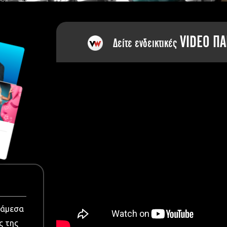
dia
VIDEO ΠΑ
Δείτε ενδεικτικές
νάμεσα
ς της