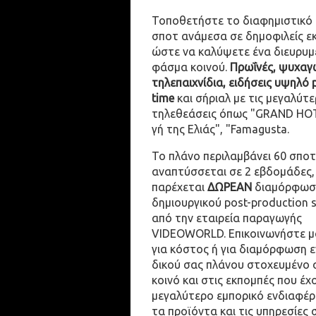
Τοποθετήστε το διαφημιστικό
σποτ ανάμεσα σε δημοφιλείς ε
ώστε να καλύψετε ένα διευρυμ
φάσμα κοινού.
Πρωΐνές, ψυχαγω
τηλεπαιχνίδια, ειδήσεις υψηλό 
time
και σήριαλ με τις μεγαλύτε
τηλεθεάσεις όπως "GRAND HOT
γή της Ελιάς", "Famagusta.
Το πλάνο περιλαμβάνει 60 σποτ
αναπτύσσεται σε 2 εβδομάδες,
παρέχεται
ΔΩΡΕΑΝ
διαμόρφωσ
δημιουργικού post-production 
από την εταιρεία παραγωγής
VIDEOWORLD. Επικοινωνήστε μ
για κόστος ή για διαμόρφωση 
δικού σας πλάνου στοχευμένο 
κοινό και στις εκπομπές που έχ
μεγαλύτερο εμπορικό ενδιαφέρ
τα προϊόντα και τις υπηρεσίες 