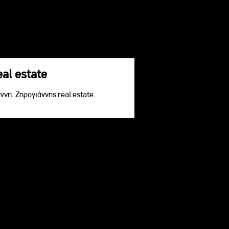
eal estate
ννη. Ζηρογιάννης real estate.