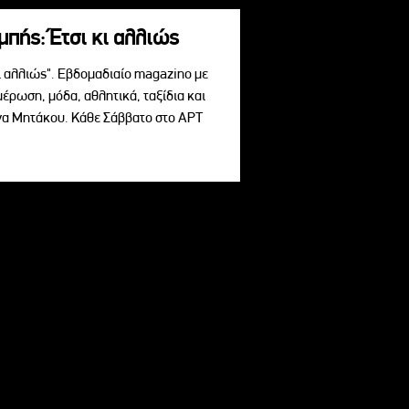
πής: Έτσι κι αλλιώς
ι αλλιώς". Εβδομαδιαίο magazino με
μέρωση, μόδα, αθλητικά, ταξίδια και
ίνα Μητάκου. Κάθε Σάββατο στο ΑΡΤ