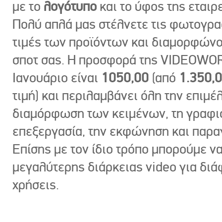
με το
λογότυπο
και το ύφος της εταιρε
Πολύ απλά μας στέλνετε τις φωτογραφ
τιμές των προϊόντων και διαμορφώνο
σποτ σας. Η προσφορά της VIDEOWOR
Ιανουάριο είναι
1050,00
(από
1.350,
τιμή) και περιλαμβάνει όλη την επιμέλ
διαμόρφωση των κειμένων, τη γραφι
επεξεργασία, την εκφώνηση και παρ
Επίσης με τον ίδιο τρόπο μπορούμε ν
μεγαλύτερης διάρκειας video για δι
χρήσεις.