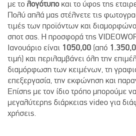
με το
λογότυπο
και το ύφος της εταιρε
Πολύ απλά μας στέλνετε τις φωτογραφ
τιμές των προϊόντων και διαμορφώνο
σποτ σας. Η προσφορά της VIDEOWOR
Ιανουάριο είναι
1050,00
(από
1.350,
τιμή) και περιλαμβάνει όλη την επιμέλ
διαμόρφωση των κειμένων, τη γραφι
επεξεργασία, την εκφώνηση και παρ
Επίσης με τον ίδιο τρόπο μπορούμε ν
μεγαλύτερης διάρκειας video για δι
χρήσεις.