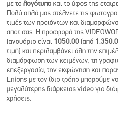
με το
λογότυπο
και το ύφος της εταιρε
Πολύ απλά μας στέλνετε τις φωτογραφ
τιμές των προϊόντων και διαμορφώνο
σποτ σας. Η προσφορά της VIDEOWOR
Ιανουάριο είναι
1050,00
(από
1.350,
τιμή) και περιλαμβάνει όλη την επιμέλ
διαμόρφωση των κειμένων, τη γραφι
επεξεργασία, την εκφώνηση και παρ
Επίσης με τον ίδιο τρόπο μπορούμε ν
μεγαλύτερης διάρκειας video για δι
χρήσεις.