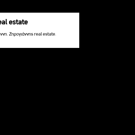
eal estate
ννη. Ζηρογιάννης real estate.