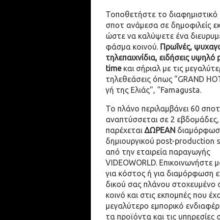
Τοποθετήστε το διαφημιστικό
σποτ ανάμεσα σε δημοφιλείς ε
ώστε να καλύψετε ένα διευρυμ
φάσμα κοινού.
Πρωΐνές, ψυχαγω
τηλεπαιχνίδια, ειδήσεις υψηλό 
time
και σήριαλ με τις μεγαλύτε
τηλεθεάσεις όπως "GRAND HOT
γή της Ελιάς", "Famagusta.
Το πλάνο περιλαμβάνει 60 σποτ
αναπτύσσεται σε 2 εβδομάδες,
παρέχεται
ΔΩΡΕΑΝ
διαμόρφωσ
δημιουργικού post-production 
από την εταιρεία παραγωγής
VIDEOWORLD. Επικοινωνήστε μ
για κόστος ή για διαμόρφωση 
δικού σας πλάνου στοχευμένο 
κοινό και στις εκπομπές που έχ
μεγαλύτερο εμπορικό ενδιαφέρ
τα προϊόντα και τις υπηρεσίες 