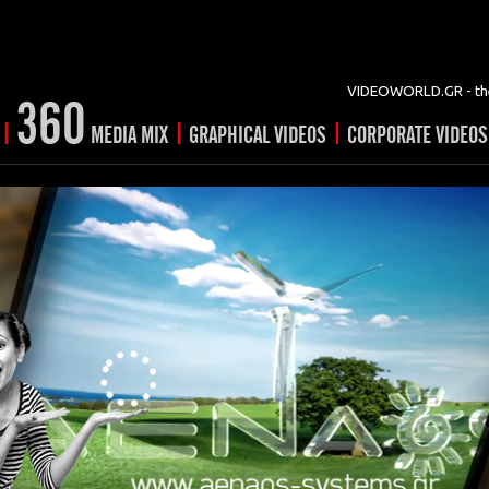
VIDEOWORLD.GR - the
360
|
|
|
MEDIA MIX
GRAPHICAL VIDEOS
CORPORATE VIDEOS
vertising
ising
ideo shorts
Prints
rtising
ng & mix
ial