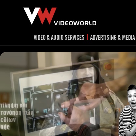
|
VIDEO & AUDIO SERVICES
ADVERTISING & MEDIA
RADIO
TV spots
ad
RADIO spots
TV
advert
Post production
v
Corporate videos
Social Media
Trailer & Σήματα εκπομπών
Creative 
Cultural videos
video applications for museums,
Outdoor adve
Media planni
archeological sites & exhibitions
Visual mater
Product presentations