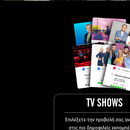
European Me
Documentary
Cartoons
3D world
Events & Conference
Dissemination material
Medical & Pharmaceutical
VIDEO Projections
Kids content
TV SHOWS
Επιλέξετε την προβολή σας α
στις πιο δημοφιλείς εκπομπέ