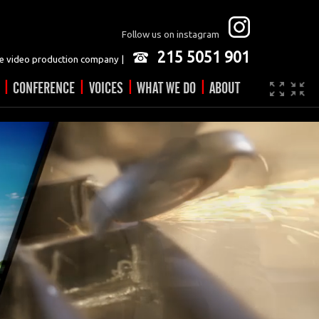
Follow us on instagram
215 5051 901
 video production company |
|
|
|
|
CONFERENCE
VOICES
WHAT WE DO
ABOUT
Company
JOBS
Video made easy
Contact