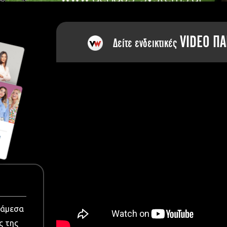
dia
VIDEO ΠΑ
Δείτε ενδεικτικές
νάμεσα
ς της