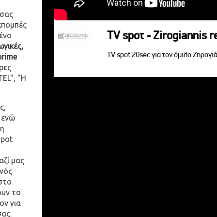
 σας
κπομπές
TV spoτ - Zirogiannis r
ένο
γικές,
TV spot 20sec για τον όμιλο Ζηρογιά
prime
ρες
EL", "Η
ς,
 ενώ
η
spot
αζί μας
ενός
στο
ουν το
ον για
σας.