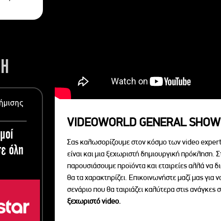
ΣΗ
ήμισης
VIDEOWORLD GENERAL SHOW
μοί
Σας καλωσορίζουμε στον κόσμο των video expert
ε όλη
είναι και μια ξεχωριστή δημιουργική πρόκληση. Σ
παρουσιάσουμε προϊόντα και εταιρείες αλλά να 
θα τα χαρακτηρίζει. Επικοινωνήστε μαζί μας για 
σενάριο που θα ταιριάζει καλύτερα στις ανάγκες σ
ξεχωριστό videο.