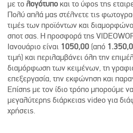
με το
λογότυπο
και το ύφος της εταιρε
Πολύ απλά μας στέλνετε τις φωτογραφ
τιμές των προϊόντων και διαμορφώνο
σποτ σας. Η προσφορά της VIDEOWOR
Ιανουάριο είναι
1050,00
(από
1.350,
τιμή) και περιλαμβάνει όλη την επιμέλ
διαμόρφωση των κειμένων, τη γραφι
επεξεργασία, την εκφώνηση και παρ
Επίσης με τον ίδιο τρόπο μπορούμε ν
μεγαλύτερης διάρκειας video για δι
χρήσεις.