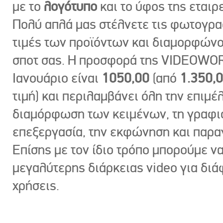
με το
λογότυπο
και το ύφος της εταιρε
Πολύ απλά μας στέλνετε τις φωτογραφ
τιμές των προϊόντων και διαμορφώνο
σποτ σας. Η προσφορά της VIDEOWOR
Ιανουάριο είναι
1050,00
(από
1.350,
τιμή) και περιλαμβάνει όλη την επιμέλ
διαμόρφωση των κειμένων, τη γραφι
επεξεργασία, την εκφώνηση και παρ
Επίσης με τον ίδιο τρόπο μπορούμε ν
μεγαλύτερης διάρκειας video για δι
χρήσεις.