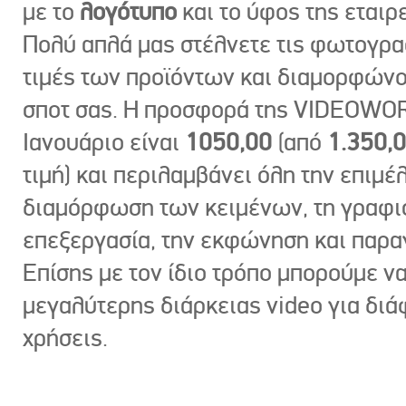
με το
λογότυπο
και το ύφος της εταιρε
Πολύ απλά μας στέλνετε τις φωτογραφ
τιμές των προϊόντων και διαμορφώνο
σποτ σας. Η προσφορά της VIDEOWOR
Ιανουάριο είναι
1050,00
(από
1.350,
τιμή) και περιλαμβάνει όλη την επιμέλ
διαμόρφωση των κειμένων, τη γραφι
επεξεργασία, την εκφώνηση και παρ
Επίσης με τον ίδιο τρόπο μπορούμε ν
μεγαλύτερης διάρκειας video για δι
χρήσεις.