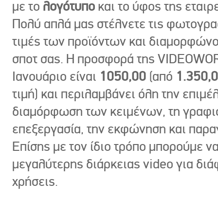
με το
λογότυπο
και το ύφος της εταιρε
Πολύ απλά μας στέλνετε τις φωτογραφ
τιμές των προϊόντων και διαμορφώνο
σποτ σας. Η προσφορά της VIDEOWOR
Ιανουάριο είναι
1050,00
(από
1.350,
τιμή) και περιλαμβάνει όλη την επιμέλ
διαμόρφωση των κειμένων, τη γραφι
επεξεργασία, την εκφώνηση και παρ
Επίσης με τον ίδιο τρόπο μπορούμε ν
μεγαλύτερης διάρκειας video για δι
χρήσεις.