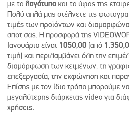
με το
λογότυπο
και το ύφος της εταιρε
Πολύ απλά μας στέλνετε τις φωτογραφ
τιμές των προϊόντων και διαμορφώνο
σποτ σας. Η προσφορά της VIDEOWOR
Ιανουάριο είναι
1050,00
(από
1.350,
τιμή) και περιλαμβάνει όλη την επιμέλ
διαμόρφωση των κειμένων, τη γραφι
επεξεργασία, την εκφώνηση και παρ
Επίσης με τον ίδιο τρόπο μπορούμε ν
μεγαλύτερης διάρκειας video για δι
χρήσεις.