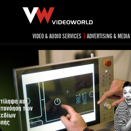
|
VIDEO & AUDIO SERVICES
ADVERTISING & MEDIA
RADIO
TV spots
ad
RADIO spots
TV
advert
Post production
v
Corporate videos
Social Media
Trailer & Σήματα εκπομπών
Creative 
Cultural videos
video applications for museums,
Outdoor adve
Media planni
archeological sites & exhibitions
Visual mater
Product presentations