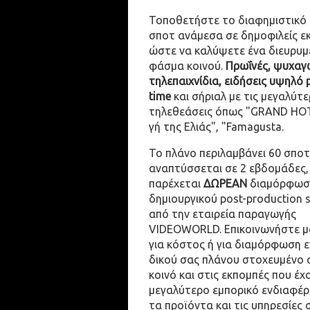
Τοποθετήστε το διαφημιστικό
σποτ ανάμεσα σε δημοφιλείς ε
ώστε να καλύψετε ένα διευρυμ
φάσμα κοινού.
Πρωΐνές, ψυχαγω
τηλεπαιχνίδια, ειδήσεις υψηλό 
time
και σήριαλ με τις μεγαλύτε
τηλεθεάσεις όπως "GRAND HOT
γή της Ελιάς", "Famagusta.
Το πλάνο περιλαμβάνει 60 σποτ
αναπτύσσεται σε 2 εβδομάδες,
παρέχεται
ΔΩΡΕΑΝ
διαμόρφωσ
δημιουργικού post-production 
από την εταιρεία παραγωγής
VIDEOWORLD. Επικοινωνήστε μ
για κόστος ή για διαμόρφωση 
δικού σας πλάνου στοχευμένο 
κοινό και στις εκπομπές που έχ
μεγαλύτερο εμπορικό ενδιαφέρ
τα προϊόντα και τις υπηρεσίες 