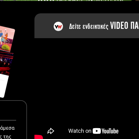
dia
VIDEO ΠΑ
Δείτε ενδεικτικές
νάμεσα
ς της