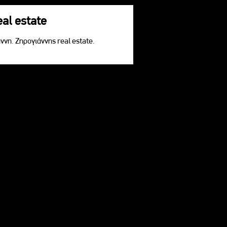
eal estate
ννη. Ζηρογιάννης real estate.