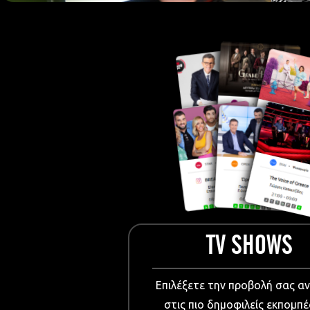
European Me
Documentary
Cartoons
3D world
Events & Conference
Dissemination material
Medical & Pharmaceutical
VIDEO Projections
Kids content
TV SHOWS
Επιλέξετε την προβολή σας α
στις πιο δημοφιλείς εκπομπέ