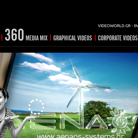
VIDEOWORLD.GR - the
360
|
|
|
MEDIA MIX
GRAPHICAL VIDEOS
CORPORATE VIDEOS
vertising
ising
ideo shorts
Prints
rtising
ng & mix
ial