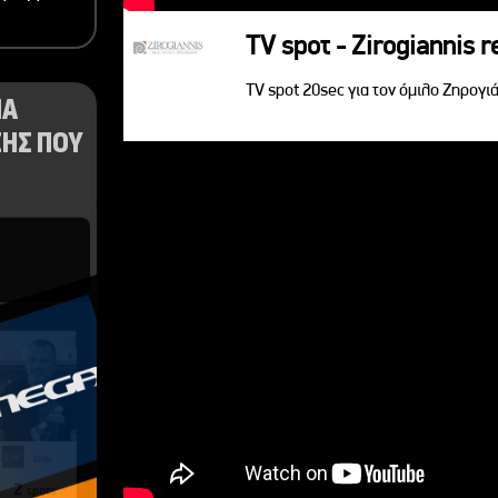
TV spoτ - Zirogiannis r
TV spot 20sec για τον όμιλο Ζηρογιά
ΝΑ
ΗΣ ΠΟΥ