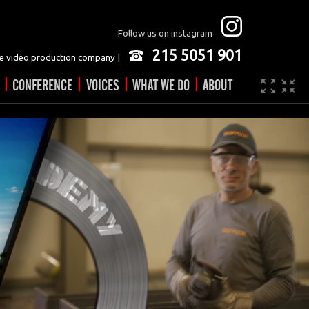
Follow us on instagram
215 5051 901
 video production company |
|
|
|
|
CONFERENCE
VOICES
WHAT WE DO
ABOUT
Company
JOBS
Video made easy
Contact