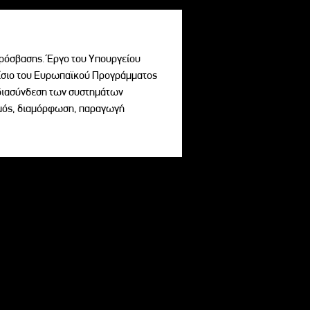
ρόσβασης. Έργο του Υπουργείου
σιο του Ευρωπαϊκού Προγράμματος
ι διασύνδεση των συστημάτων
σμός, διαμόρφωση, παραγωγή