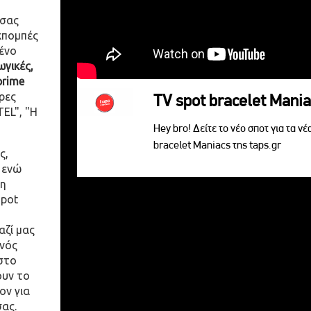
 σας
κπομπές
ένο
γικές,
prime
ρες
TV spot bracelet Mani
EL", "Η
Hey bro! Δείτε το νέο σποτ για τα νέ
bracelet Maniacs της taps.gr
ς,
 ενώ
η
spot
αζί μας
ενός
στο
ουν το
ον για
σας.