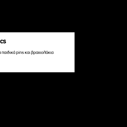
acs
α παιδικά pins και βραχιολάκια