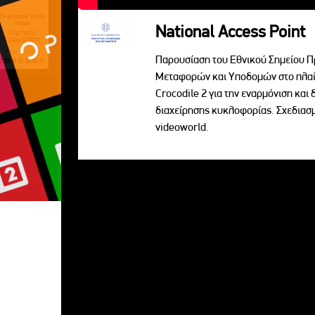
National Access Point
Παρουσίαση του Εθνικού Σημείου Π
Μεταφορών και Υποδομών στο πλαί
Crocodile 2 για την εναρμόνιση κα
διαχείρησης κυκλοφορίας. Σχεδια
videoworld.