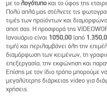
με το
λογότυπο
και το ύφος της εταιρε
Πολύ απλά μας στέλνετε τις φωτογραφ
τιμές των προϊόντων και διαμορφώνο
σποτ σας. Η προσφορά της VIDEOWOR
Ιανουάριο είναι
1050,00
(από
1.350,
τιμή) και περιλαμβάνει όλη την επιμέλ
διαμόρφωση των κειμένων, τη γραφι
επεξεργασία, την εκφώνηση και παρ
Επίσης με τον ίδιο τρόπο μπορούμε ν
μεγαλύτερης διάρκειας video για δι
χρήσεις.