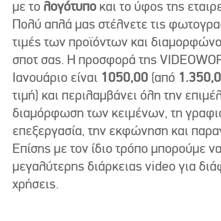
με το
λογότυπο
και το ύφος της εταιρε
Πολύ απλά μας στέλνετε τις φωτογραφ
τιμές των προϊόντων και διαμορφώνο
σποτ σας. Η προσφορά της VIDEOWOR
Ιανουάριο είναι
1050,00
(από
1.350,
τιμή) και περιλαμβάνει όλη την επιμέλ
διαμόρφωση των κειμένων, τη γραφι
επεξεργασία, την εκφώνηση και παρ
Επίσης με τον ίδιο τρόπο μπορούμε ν
μεγαλύτερης διάρκειας video για δι
χρήσεις.