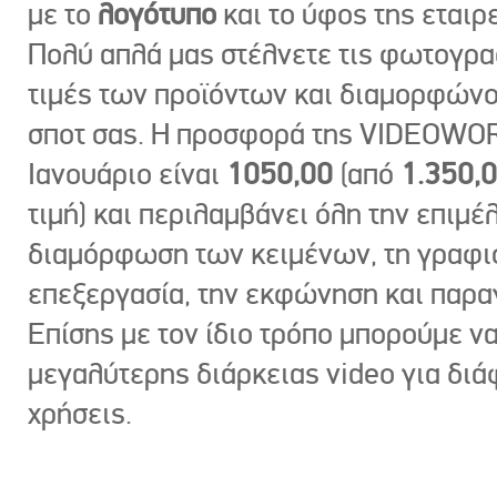
με το
λογότυπο
και το ύφος της εταιρε
Πολύ απλά μας στέλνετε τις φωτογραφ
τιμές των προϊόντων και διαμορφώνο
σποτ σας. Η προσφορά της VIDEOWOR
Ιανουάριο είναι
1050,00
(από
1.350,
τιμή) και περιλαμβάνει όλη την επιμέλ
διαμόρφωση των κειμένων, τη γραφι
επεξεργασία, την εκφώνηση και παρ
Επίσης με τον ίδιο τρόπο μπορούμε ν
μεγαλύτερης διάρκειας video για δι
χρήσεις.