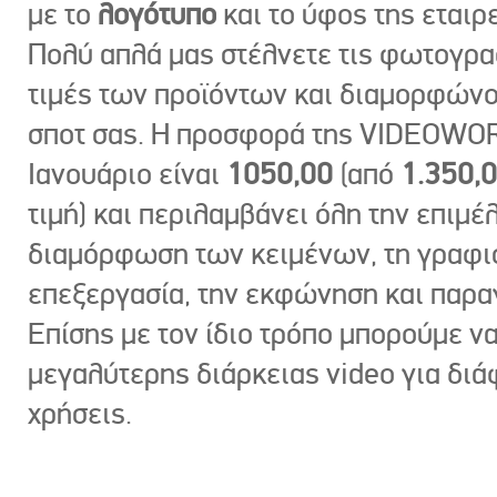
με το
λογότυπο
και το ύφος της εταιρε
Πολύ απλά μας στέλνετε τις φωτογραφ
τιμές των προϊόντων και διαμορφώνο
σποτ σας. Η προσφορά της VIDEOWOR
Ιανουάριο είναι
1050,00
(από
1.350,
τιμή) και περιλαμβάνει όλη την επιμέλ
διαμόρφωση των κειμένων, τη γραφι
επεξεργασία, την εκφώνηση και παρ
Επίσης με τον ίδιο τρόπο μπορούμε ν
μεγαλύτερης διάρκειας video για δι
χρήσεις.