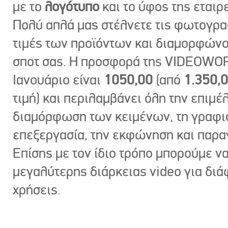
με το
λογότυπο
και το ύφος της εταιρε
Πολύ απλά μας στέλνετε τις φωτογραφ
τιμές των προϊόντων και διαμορφώνο
σποτ σας. Η προσφορά της VIDEOWOR
Ιανουάριο είναι
1050,00
(από
1.350,
τιμή) και περιλαμβάνει όλη την επιμέλ
διαμόρφωση των κειμένων, τη γραφι
επεξεργασία, την εκφώνηση και παρ
Επίσης με τον ίδιο τρόπο μπορούμε ν
μεγαλύτερης διάρκειας video για δι
χρήσεις.