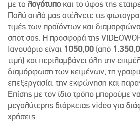
με το
λογότυπο
και το ύφος της εταιρε
Πολύ απλά μας στέλνετε τις φωτογραφ
τιμές των προϊόντων και διαμορφώνο
σποτ σας. Η προσφορά της VIDEOWOR
Ιανουάριο είναι
1050,00
(από
1.350,
τιμή) και περιλαμβάνει όλη την επιμέλ
διαμόρφωση των κειμένων, τη γραφι
επεξεργασία, την εκφώνηση και παρ
Επίσης με τον ίδιο τρόπο μπορούμε ν
μεγαλύτερης διάρκειας video για δι
χρήσεις.