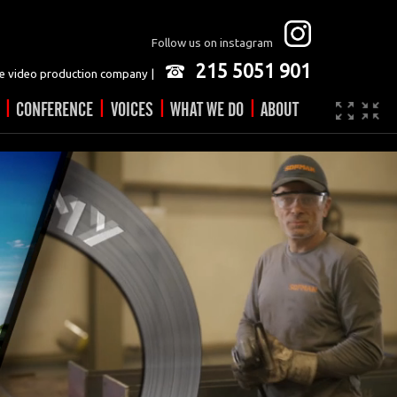
Follow us on instagram
215 5051 901
 video production company |
|
|
|
|
CONFERENCE
VOICES
WHAT WE DO
ABOUT
Company
JOBS
Video made easy
Contact