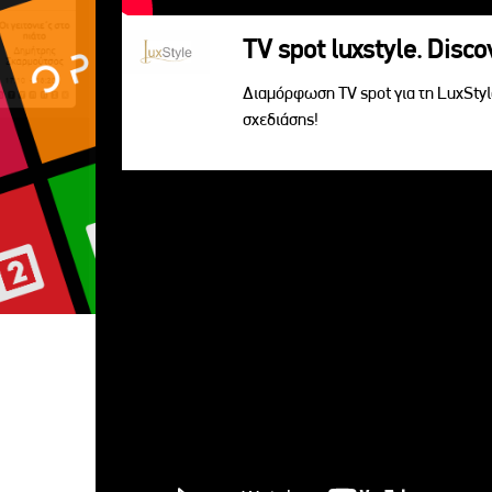
TV spot luxstyle. Disc
Διαμόρφωση TV spot για τη LuxSty
σχεδιάσης!