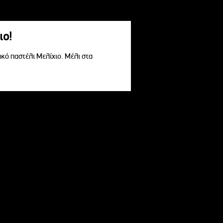
ιο!
ακό παστέλι Μελίχιο. Μέλι στα