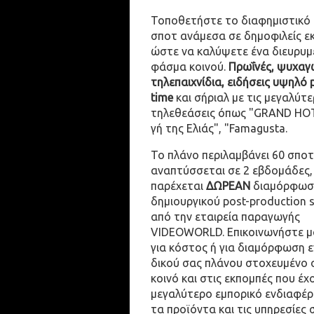
Τοποθετήστε το διαφημιστικό
σποτ ανάμεσα σε δημοφιλείς ε
ώστε να καλύψετε ένα διευρυμ
φάσμα κοινού.
Πρωΐνές, ψυχαγω
τηλεπαιχνίδια, ειδήσεις υψηλό 
time
και σήριαλ με τις μεγαλύτε
τηλεθεάσεις όπως "GRAND HOT
γή της Ελιάς", "Famagusta.
Το πλάνο περιλαμβάνει 60 σποτ
αναπτύσσεται σε 2 εβδομάδες,
παρέχεται
ΔΩΡΕΑΝ
διαμόρφωσ
δημιουργικού post-production 
από την εταιρεία παραγωγής
VIDEOWORLD. Επικοινωνήστε μ
για κόστος ή για διαμόρφωση 
δικού σας πλάνου στοχευμένο 
κοινό και στις εκπομπές που έχ
μεγαλύτερο εμπορικό ενδιαφέρ
τα προϊόντα και τις υπηρεσίες 