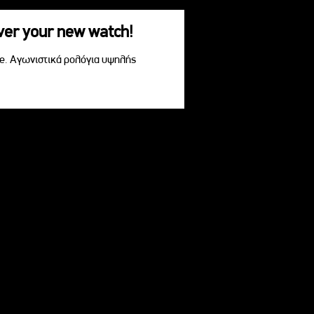
over your new watch!
le. Αγωνιστικά ρολόγια υψηλής