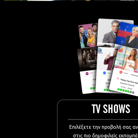
European Me
Documentary
Cartoons
3D world
Events & Conference
Dissemination material
Medical & Pharmaceutical
VIDEO Projections
Kids content
TV SHOWS
Επιλέξετε την προβολή σας α
στις πιο δημοφιλείς εκπομπέ