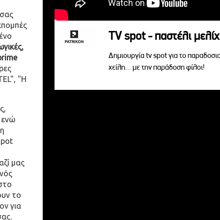
 σας
κπομπές
TV spot - παστέλι μελίχ
ένο
γικές,
Δημιουργία tv spot για το παραδοσι
prime
χείλη... με την παράδοση φίλοι!
ρες
EL", "Η
ς,
 ενώ
η
spot
αζί μας
ενός
στο
ουν το
ον για
σας.