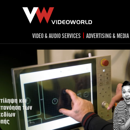
|
VIDEO & AUDIO SERVICES
ADVERTISING & MEDIA
RADIO
TV spots
ad
RADIO spots
TV
advert
Post production
v
Corporate videos
Social Media
Trailer & Σήματα εκπομπών
Creative 
Cultural videos
video applications for museums,
Outdoor adve
Media planni
archeological sites & exhibitions
Visual mater
Product presentations