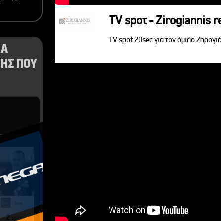
TV spoτ - Zirogiannis r
TV spot 20sec για τον όμιλο Ζηρογιά
ΝΑ
ΗΣ ΠΟΥ