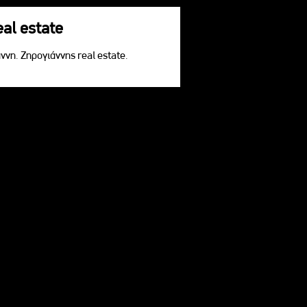
eal estate
ννη. Ζηρογιάννης real estate.