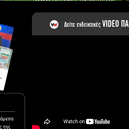
dia
VIDEO ΠΑ
Δείτε ενδεικτικές
νάμεσα
ς της