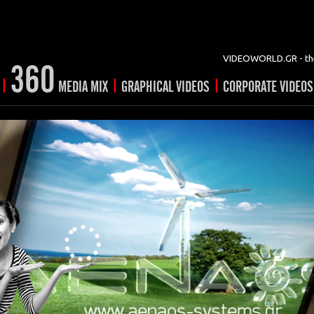
VIDEOWORLD.GR - the
360
|
|
|
MEDIA MIX
GRAPHICAL VIDEOS
CORPORATE VIDEOS
vertising
ising
ideo shorts
Prints
rtising
ng & mix
ial