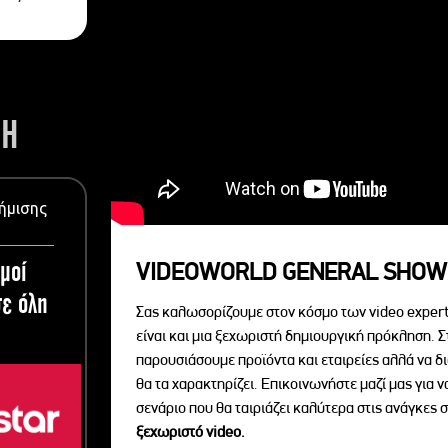
ΣΗ
ήμισης
μοί
VIDEOWORLD GENERAL SHOW
ε όλη
Σας καλωσορίζουμε στον κόσμο των video expert
είναι και μια ξεχωριστή δημιουργική πρόκληση. Σ
παρουσιάσουμε προϊόντα και εταιρείες αλλά να 
θα τα χαρακτηρίζει. Επικοινωνήστε μαζί μας για 
σενάριο που θα ταιριάζει καλύτερα στις ανάγκες σ
ξεχωριστό videο.