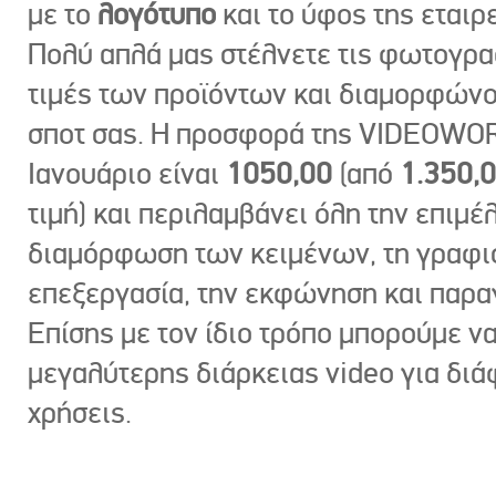
με το
λογότυπο
και το ύφος της εταιρε
Πολύ απλά μας στέλνετε τις φωτογραφ
τιμές των προϊόντων και διαμορφώνο
σποτ σας. Η προσφορά της VIDEOWOR
Ιανουάριο είναι
1050,00
(από
1.350,
τιμή) και περιλαμβάνει όλη την επιμέλ
διαμόρφωση των κειμένων, τη γραφι
επεξεργασία, την εκφώνηση και παρ
Επίσης με τον ίδιο τρόπο μπορούμε ν
μεγαλύτερης διάρκειας video για δι
χρήσεις.