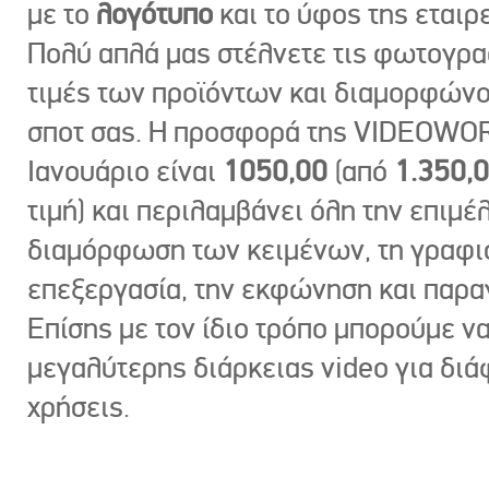
με το
λογότυπο
και το ύφος της εταιρε
Πολύ απλά μας στέλνετε τις φωτογραφ
τιμές των προϊόντων και διαμορφώνο
σποτ σας. Η προσφορά της VIDEOWOR
Ιανουάριο είναι
1050,00
(από
1.350,
τιμή) και περιλαμβάνει όλη την επιμέλ
διαμόρφωση των κειμένων, τη γραφι
επεξεργασία, την εκφώνηση και παρ
Επίσης με τον ίδιο τρόπο μπορούμε ν
μεγαλύτερης διάρκειας video για δι
χρήσεις.