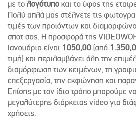
με το
λογότυπο
και το ύφος της εταιρε
Πολύ απλά μας στέλνετε τις φωτογραφ
τιμές των προϊόντων και διαμορφώνο
σποτ σας. Η προσφορά της VIDEOWOR
Ιανουάριο είναι
1050,00
(από
1.350,
τιμή) και περιλαμβάνει όλη την επιμέλ
διαμόρφωση των κειμένων, τη γραφι
επεξεργασία, την εκφώνηση και παρ
Επίσης με τον ίδιο τρόπο μπορούμε ν
μεγαλύτερης διάρκειας video για δι
χρήσεις.