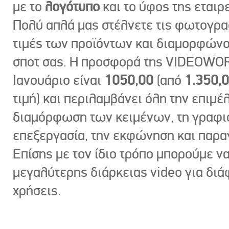
με το
λογότυπο
και το ύφος της εταιρε
Πολύ απλά μας στέλνετε τις φωτογραφ
τιμές των προϊόντων και διαμορφώνο
σποτ σας. Η προσφορά της VIDEOWOR
Ιανουάριο είναι
1050,00
(από
1.350,
τιμή) και περιλαμβάνει όλη την επιμέλ
διαμόρφωση των κειμένων, τη γραφι
επεξεργασία, την εκφώνηση και παρ
Επίσης με τον ίδιο τρόπο μπορούμε ν
μεγαλύτερης διάρκειας video για δι
χρήσεις.