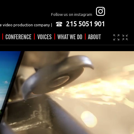
Follow us on instagram
215 5051 901
 video production company |
|
|
|
|
CONFERENCE
VOICES
WHAT WE DO
ABOUT
Company
JOBS
Video made easy
Contact