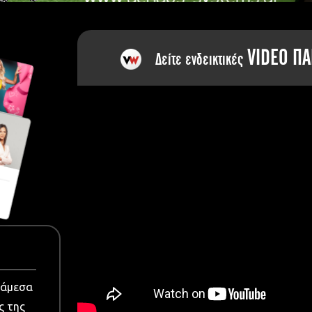
dia
VIDEO ΠΑ
Δείτε ενδεικτικές
νάμεσα
ς της