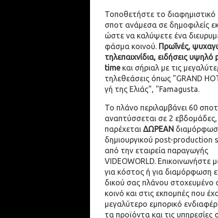
Τοποθετήστε το διαφημιστικό
σποτ ανάμεσα σε δημοφιλείς ε
ώστε να καλύψετε ένα διευρυμ
φάσμα κοινού.
Πρωΐνές, ψυχαγω
τηλεπαιχνίδια, ειδήσεις υψηλό 
time
και σήριαλ με τις μεγαλύτε
τηλεθεάσεις όπως "GRAND HOT
γή της Ελιάς", "Famagusta.
Το πλάνο περιλαμβάνει 60 σποτ
αναπτύσσεται σε 2 εβδομάδες,
παρέχεται
ΔΩΡΕΑΝ
διαμόρφωσ
δημιουργικού post-production 
από την εταιρεία παραγωγής
VIDEOWORLD. Επικοινωνήστε μ
για κόστος ή για διαμόρφωση 
δικού σας πλάνου στοχευμένο 
κοινό και στις εκπομπές που έχ
μεγαλύτερο εμπορικό ενδιαφέρ
τα προϊόντα και τις υπηρεσίες 