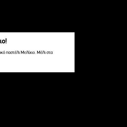
ιο!
ακό παστέλι Μελίχιο. Μέλι στα