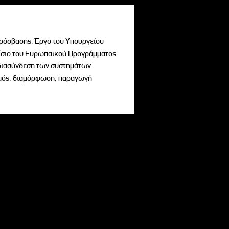
ρόσβασης. Έργο του Υπουργείου
σιο του Ευρωπαϊκού Προγράμματος
ι διασύνδεση των συστημάτων
σμός, διαμόρφωση, παραγωγή