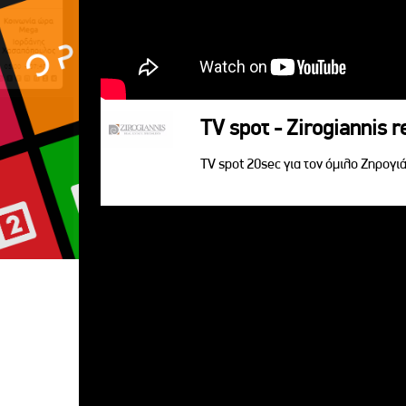
TV spoτ - Zirogiannis r
TV spot 20sec για τον όμιλο Ζηρογιά