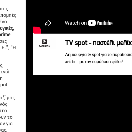
 σας
κπομπές
ένο
γικές,
prime
ρες
TV spot - παστέλι μελίχ
EL", "Η
Δημιουργία tv spot για το παραδοσι
χείλη... με την παράδοση φίλοι!
ς,
 ενώ
η
spot
αζί μας
ενός
στο
ουν το
ον για
σας.