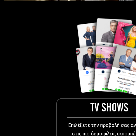
European Me
Documentary
Cartoons
3D world
Events & Conference
Dissemination material
Medical & Pharmaceutical
VIDEO Projections
Kids content
TV SHOWS
Επιλέξετε την προβολή σας α
στις πιο δημοφιλείς εκπομπέ