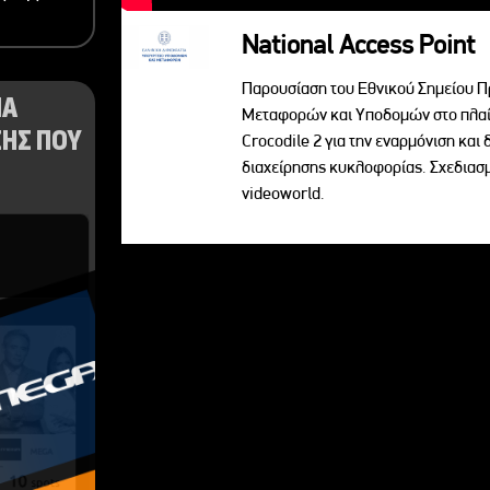
National Access Point
Παρουσίαση του Εθνικού Σημείου Π
ΝΑ
Μεταφορών και Υποδομών στο πλαί
ΗΣ ΠΟΥ
Crocodile 2 για την εναρμόνιση κα
διαχείρησης κυκλοφορίας. Σχεδια
videoworld.