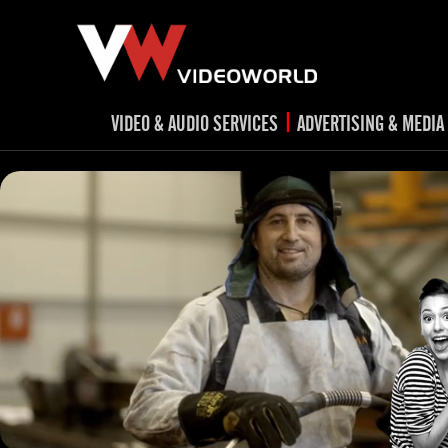
|
VIDEO & AUDIO SERVICES
ADVERTISING & MEDIA
RADIO
TV spots
ad
RADIO spots
TV
advert
Post production
v
Corporate videos
Social Media
Trailer & Σήματα εκπομπών
Creative 
Cultural videos
video applications for museums,
Outdoor adve
Media planni
archeological sites & exhibitions
Visual mater
Product presentations