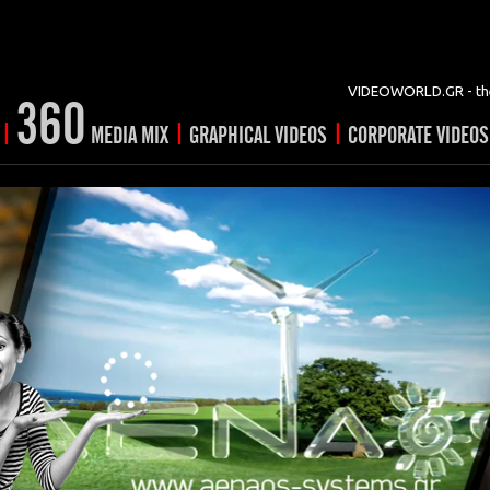
VIDEOWORLD.GR - the
360
|
|
|
MEDIA MIX
GRAPHICAL VIDEOS
CORPORATE VIDEOS
vertising
ising
ideo shorts
Prints
rtising
ng & mix
ial