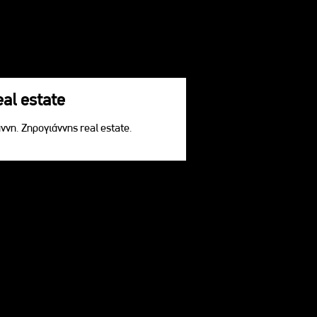
eal estate
ννη. Ζηρογιάννης real estate.