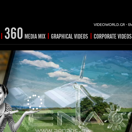
VIDEOWORLD.GR - the
360
|
|
|
MEDIA MIX
GRAPHICAL VIDEOS
CORPORATE VIDEOS
vertising
ising
ideo shorts
Prints
rtising
ng & mix
ial