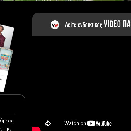
dia
VIDEO ΠΑ
Δείτε ενδεικτικές
νάμεσα
ς της