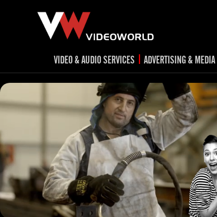
|
VIDEO & AUDIO SERVICES
ADVERTISING & MEDIA
RADIO
TV spots
ad
RADIO spots
TV
advert
Post production
v
Corporate videos
Social Media
Trailer & Σήματα εκπομπών
Creative 
Cultural videos
video applications for museums,
Outdoor adve
Media planni
archeological sites & exhibitions
Visual mater
Product presentations