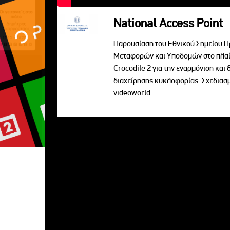
National Access Point
Παρουσίαση του Εθνικού Σημείου Π
Μεταφορών και Υποδομών στο πλαί
Crocodile 2 για την εναρμόνιση κα
διαχείρησης κυκλοφορίας. Σχεδια
videoworld.