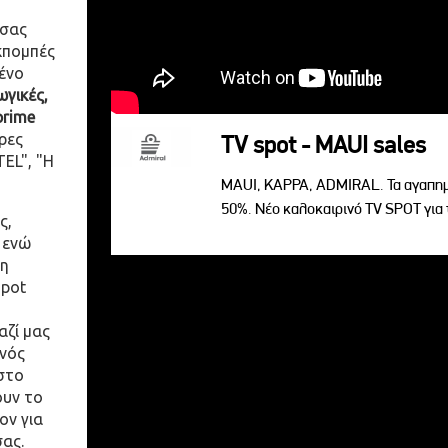
 σας
κπομπές
ένο
γικές,
prime
ρες
TV spot - MAUI sales
EL", "Η
MAUI, KAPPA, ADMIRAL. Τα αγαπημ
50%. Νέο καλοκαιρινό TV SPOT για 
ς,
 ενώ
η
spot
αζί μας
ενός
στο
ουν το
ον για
σας.