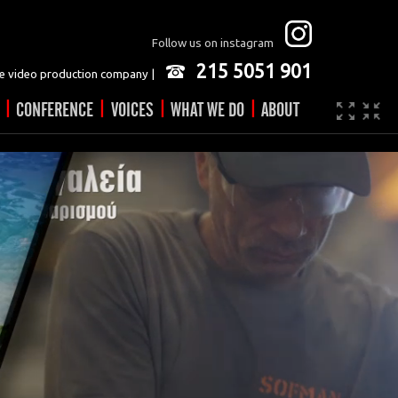
Follow us on instagram
215 5051 901
 video production company |
|
|
|
|
CONFERENCE
VOICES
WHAT WE DO
ABOUT
Company
JOBS
Video made easy
Contact