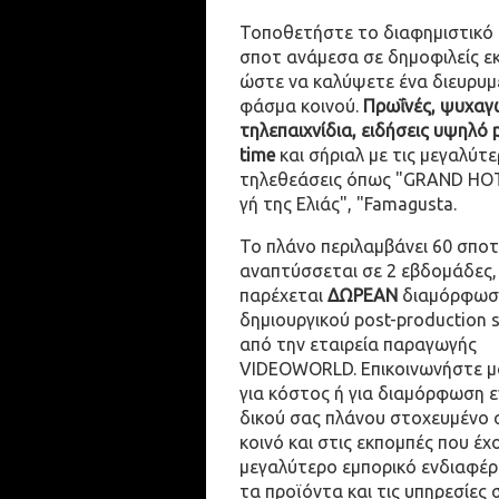
Τοποθετήστε το διαφημιστικό
σποτ ανάμεσα σε δημοφιλείς ε
ώστε να καλύψετε ένα διευρυμ
φάσμα κοινού.
Πρωΐνές, ψυχαγω
τηλεπαιχνίδια, ειδήσεις υψηλό 
time
και σήριαλ με τις μεγαλύτε
τηλεθεάσεις όπως "GRAND HOT
γή της Ελιάς", "Famagusta.
Το πλάνο περιλαμβάνει 60 σποτ
αναπτύσσεται σε 2 εβδομάδες,
παρέχεται
ΔΩΡΕΑΝ
διαμόρφωσ
δημιουργικού post-production 
από την εταιρεία παραγωγής
VIDEOWORLD. Επικοινωνήστε μ
για κόστος ή για διαμόρφωση 
δικού σας πλάνου στοχευμένο 
κοινό και στις εκπομπές που έχ
μεγαλύτερο εμπορικό ενδιαφέρ
τα προϊόντα και τις υπηρεσίες 