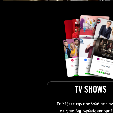
European Me
Documentary
Cartoons
3D world
Events & Conference
Dissemination material
Medical & Pharmaceutical
VIDEO Projections
Kids content
TV SHOWS
Επιλέξετε την προβολή σας α
στις πιο δημοφιλείς εκπομπέ