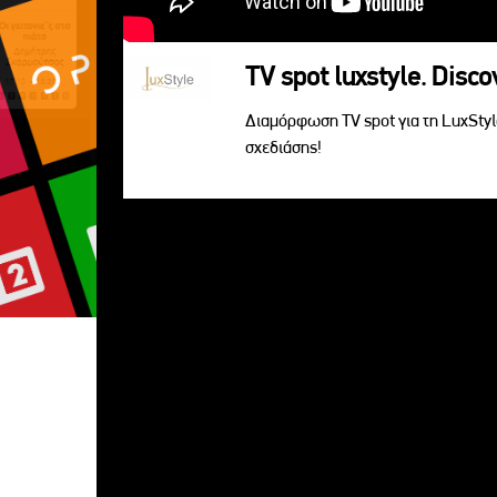
TV spot luxstyle. Disc
Διαμόρφωση TV spot για τη LuxSty
σχεδιάσης!