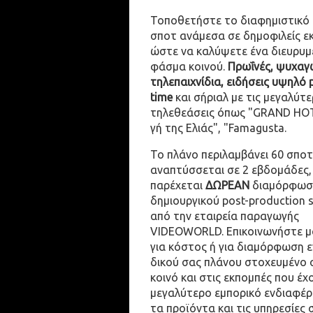
Τοποθετήστε το διαφημιστικό
σποτ ανάμεσα σε δημοφιλείς ε
ώστε να καλύψετε ένα διευρυμ
φάσμα κοινού.
Πρωΐνές, ψυχαγω
τηλεπαιχνίδια, ειδήσεις υψηλό 
time
και σήριαλ με τις μεγαλύτε
τηλεθεάσεις όπως "GRAND HOT
γή της Ελιάς", "Famagusta.
Το πλάνο περιλαμβάνει 60 σποτ
αναπτύσσεται σε 2 εβδομάδες,
παρέχεται
ΔΩΡΕΑΝ
διαμόρφωσ
δημιουργικού post-production 
από την εταιρεία παραγωγής
VIDEOWORLD. Επικοινωνήστε μ
για κόστος ή για διαμόρφωση 
δικού σας πλάνου στοχευμένο 
κοινό και στις εκπομπές που έχ
μεγαλύτερο εμπορικό ενδιαφέρ
τα προϊόντα και τις υπηρεσίες 