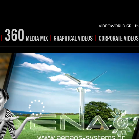
VIDEOWORLD.GR - the
360
|
|
|
MEDIA MIX
GRAPHICAL VIDEOS
CORPORATE VIDEOS
vertising
ising
ideo shorts
Prints
rtising
ng & mix
ial