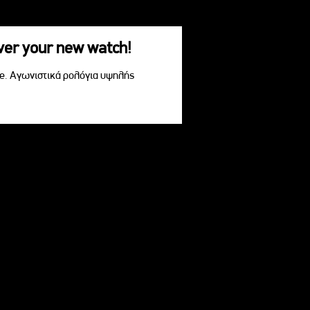
over your new watch!
le. Αγωνιστικά ρολόγια υψηλής