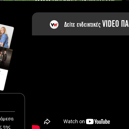
dia
VIDEO ΠΑ
Δείτε ενδεικτικές
νάμεσα
ς της