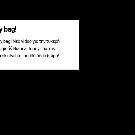
y bag!
 bag! Νέο video για την τυχερή
ggie & Bianca, funny charms,
roki dvd και πολλά άλλα δώρα!