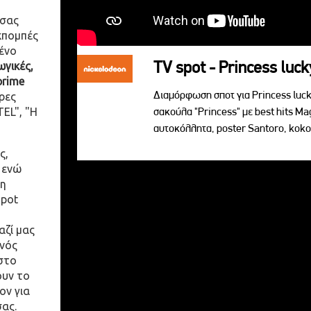
 σας
κπομπές
ένο
TV spot - Princess luck
γικές,
prime
Διαμόρφωση σποτ για Princess lucky
ρες
EL", "Η
σακούλα "Princess" με best hits Ma
αυτoκόλλητα, poster Santoro, koko
ς,
 ενώ
η
spot
αζί μας
ενός
στο
ουν το
ον για
σας.