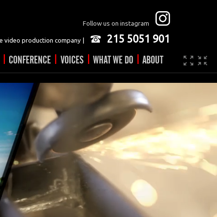
Follow us on instagram
215 5051 901
 video production company |
|
|
|
|
CONFERENCE
VOICES
WHAT WE DO
ABOUT
Company
JOBS
Video made easy
Contact