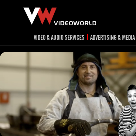
|
VIDEO & AUDIO SERVICES
ADVERTISING & MEDIA
RADIO
TV spots
ad
RADIO spots
TV
advert
Post production
v
Corporate videos
Social Media
Trailer & Σήματα εκπομπών
Creative 
Cultural videos
video applications for museums,
Outdoor adve
Media planni
archeological sites & exhibitions
Visual mater
Product presentations