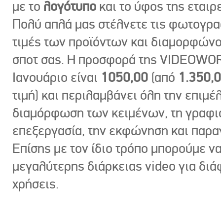
με το
λογότυπο
και το ύφος της εταιρε
Πολύ απλά μας στέλνετε τις φωτογραφ
τιμές των προϊόντων και διαμορφώνο
σποτ σας. Η προσφορά της VIDEOWOR
Ιανουάριο είναι
1050,00
(από
1.350,
τιμή) και περιλαμβάνει όλη την επιμέλ
διαμόρφωση των κειμένων, τη γραφι
επεξεργασία, την εκφώνηση και παρ
Επίσης με τον ίδιο τρόπο μπορούμε ν
μεγαλύτερης διάρκειας video για δι
χρήσεις.