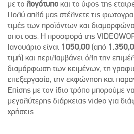
με το
λογότυπο
και το ύφος της εταιρε
Πολύ απλά μας στέλνετε τις φωτογραφ
τιμές των προϊόντων και διαμορφώνο
σποτ σας. Η προσφορά της VIDEOWOR
Ιανουάριο είναι
1050,00
(από
1.350,
τιμή) και περιλαμβάνει όλη την επιμέλ
διαμόρφωση των κειμένων, τη γραφι
επεξεργασία, την εκφώνηση και παρ
Επίσης με τον ίδιο τρόπο μπορούμε ν
μεγαλύτερης διάρκειας video για δι
χρήσεις.