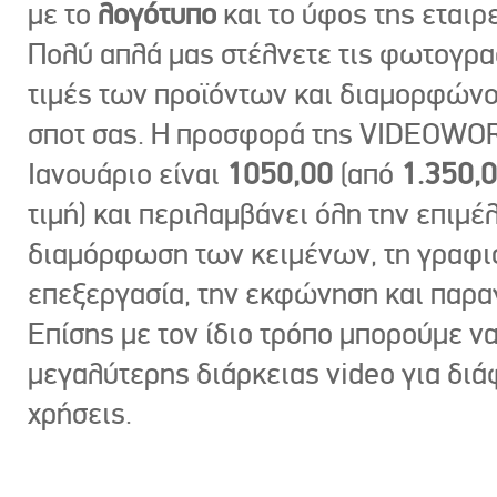
με το
λογότυπο
και το ύφος της εταιρε
Πολύ απλά μας στέλνετε τις φωτογραφ
τιμές των προϊόντων και διαμορφώνο
σποτ σας. Η προσφορά της VIDEOWOR
Ιανουάριο είναι
1050,00
(από
1.350,
τιμή) και περιλαμβάνει όλη την επιμέλ
διαμόρφωση των κειμένων, τη γραφι
επεξεργασία, την εκφώνηση και παρ
Επίσης με τον ίδιο τρόπο μπορούμε ν
μεγαλύτερης διάρκειας video για δι
χρήσεις.