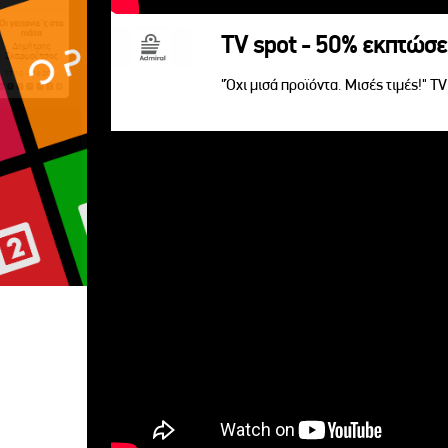
TV spot - 50% εκπτώσε
"Όχι μισά προϊόντα. Μισές τιμές!" T