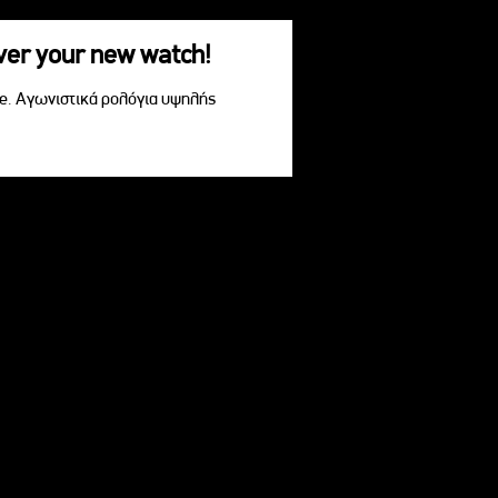
over your new watch!
le. Αγωνιστικά ρολόγια υψηλής