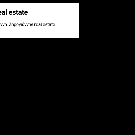
eal estate
ννη. Ζηρογιάννης real estate.