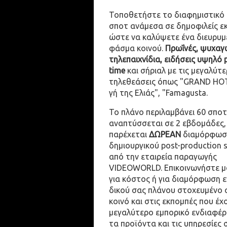
Τοποθετήστε το διαφημιστικό
σποτ ανάμεσα σε δημοφιλείς ε
ώστε να καλύψετε ένα διευρυμ
φάσμα κοινού.
Πρωΐνές, ψυχαγω
τηλεπαιχνίδια, ειδήσεις υψηλό 
time
και σήριαλ με τις μεγαλύτε
τηλεθεάσεις όπως "GRAND HOT
γή της Ελιάς", "Famagusta.
Το πλάνο περιλαμβάνει 60 σποτ
αναπτύσσεται σε 2 εβδομάδες,
παρέχεται
ΔΩΡΕΑΝ
διαμόρφωσ
δημιουργικού post-production 
από την εταιρεία παραγωγής
VIDEOWORLD. Επικοινωνήστε μ
για κόστος ή για διαμόρφωση 
δικού σας πλάνου στοχευμένο 
κοινό και στις εκπομπές που έχ
μεγαλύτερο εμπορικό ενδιαφέρ
τα προϊόντα και τις υπηρεσίες 