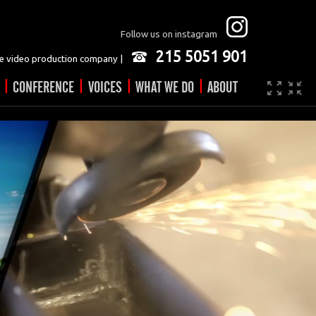
Follow us on instagram
215 5051 901
 video production company |
|
|
|
|
CONFERENCE
VOICES
WHAT WE DO
ABOUT
Company
JOBS
Video made easy
Contact