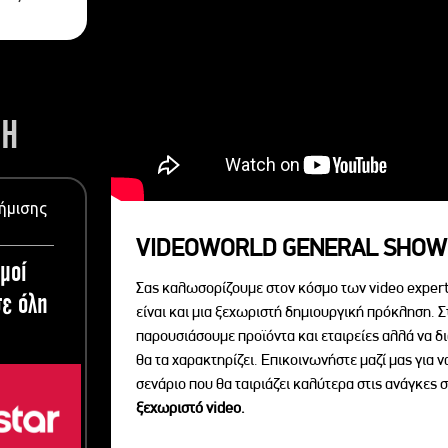
ΣΗ
ήμισης
VIDEOWORLD GENERAL SHOW
μοί
Σας καλωσορίζουμε στον κόσμο των video expert
ε όλη
είναι και μια ξεχωριστή δημιουργική πρόκληση. Σ
παρουσιάσουμε προϊόντα και εταιρείες αλλά να 
θα τα χαρακτηρίζει. Επικοινωνήστε μαζί μας για 
σενάριο που θα ταιριάζει καλύτερα στις ανάγκες σ
ξεχωριστό videο.