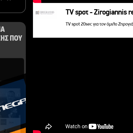
TV spoτ - Zirogiannis r
TV spot 20sec για τον όμιλο Ζηρογιά
ΝΑ
ΗΣ ΠΟΥ