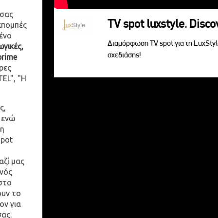
 σας
TV spot luxstyle. Disc
κπομπές
ένο
Διαμόρφωση TV spot για τη LuxSty
γικές,
σχεδιάσης!
prime
ρες
EL", "Η
ς,
 ενώ
η
spot
αζί μας
ενός
στο
ουν το
ον για
σας.