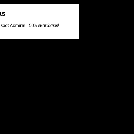
ις
V spot Admiral - 50% εκπτώσεις!