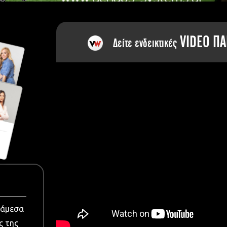
dia
VIDEO ΠΑ
Δείτε ενδεικτικές
νάμεσα
ς της