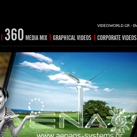
VIDEOWORLD.GR - the
360
|
|
|
MEDIA MIX
GRAPHICAL VIDEOS
CORPORATE VIDEOS
vertising
ising
ideo shorts
Prints
rtising
ng & mix
ial