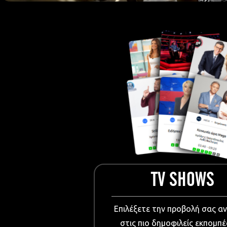
European Me
Documentary
Cartoons
3D world
Events & Conference
Dissemination material
Medical & Pharmaceutical
VIDEO Projections
Kids content
TV SHOWS
Επιλέξετε την προβολή σας α
στις πιο δημοφιλείς εκπομπέ