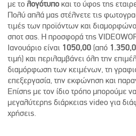
με το
λογότυπο
και το ύφος της εταιρε
Πολύ απλά μας στέλνετε τις φωτογραφ
τιμές των προϊόντων και διαμορφώνο
σποτ σας. Η προσφορά της VIDEOWOR
Ιανουάριο είναι
1050,00
(από
1.350,
τιμή) και περιλαμβάνει όλη την επιμέλ
διαμόρφωση των κειμένων, τη γραφι
επεξεργασία, την εκφώνηση και παρ
Επίσης με τον ίδιο τρόπο μπορούμε ν
μεγαλύτερης διάρκειας video για δι
χρήσεις.