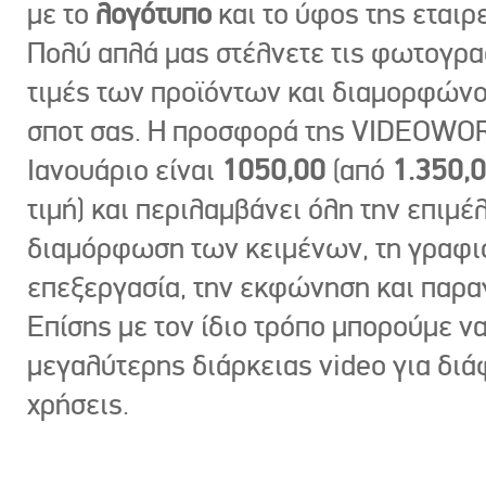
με το
λογότυπο
και το ύφος της εταιρε
Πολύ απλά μας στέλνετε τις φωτογραφ
τιμές των προϊόντων και διαμορφώνο
σποτ σας. Η προσφορά της VIDEOWOR
Ιανουάριο είναι
1050,00
(από
1.350,
τιμή) και περιλαμβάνει όλη την επιμέλ
διαμόρφωση των κειμένων, τη γραφι
επεξεργασία, την εκφώνηση και παρ
Επίσης με τον ίδιο τρόπο μπορούμε ν
μεγαλύτερης διάρκειας video για δι
χρήσεις.