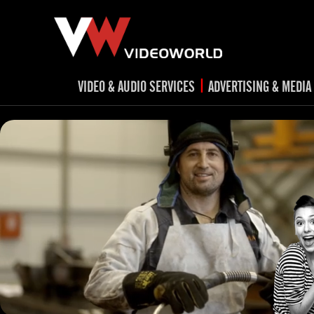
|
VIDEO & AUDIO SERVICES
ADVERTISING & MEDIA
RADIO
TV spots
ad
RADIO spots
TV
advert
Post production
v
Corporate videos
Social Media
Trailer & Σήματα εκπομπών
Creative 
Cultural videos
video applications for museums,
Outdoor adve
Media planni
archeological sites & exhibitions
Visual mater
Product presentations