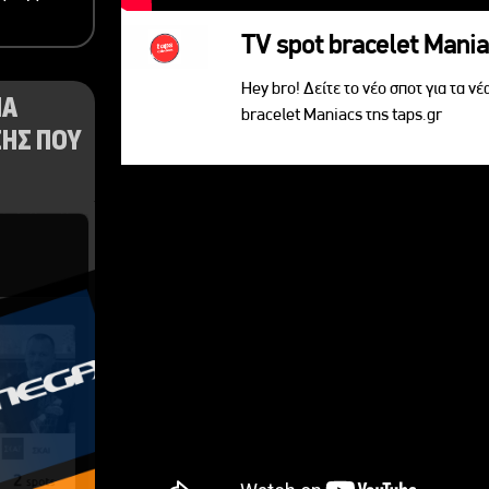
TV spot bracelet Mani
Hey bro! Δείτε το νέο σποτ για τα νέ
ΝΑ
bracelet Maniacs της taps.gr
ΗΣ ΠΟΥ