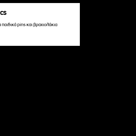
acs
α παιδικά pins και βραχιολάκια