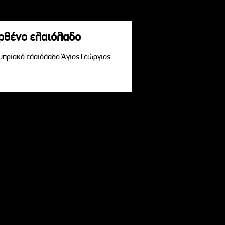
αρθένο ελαιόλαδο
Κυπριακό ελαιόλαδο Άγιος Γεώργιος.