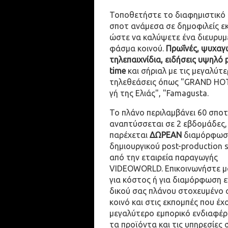
Τοποθετήστε το διαφημιστικό
σποτ ανάμεσα σε δημοφιλείς ε
ώστε να καλύψετε ένα διευρυμ
φάσμα κοινού.
Πρωΐνές, ψυχαγω
τηλεπαιχνίδια, ειδήσεις υψηλό 
time
και σήριαλ με τις μεγαλύτε
τηλεθεάσεις όπως "GRAND HOT
γή της Ελιάς", "Famagusta.
Το πλάνο περιλαμβάνει 60 σποτ
αναπτύσσεται σε 2 εβδομάδες,
παρέχεται
ΔΩΡΕΑΝ
διαμόρφωσ
δημιουργικού post-production 
από την εταιρεία παραγωγής
VIDEOWORLD. Επικοινωνήστε μ
για κόστος ή για διαμόρφωση 
δικού σας πλάνου στοχευμένο 
κοινό και στις εκπομπές που έχ
μεγαλύτερο εμπορικό ενδιαφέρ
τα προϊόντα και τις υπηρεσίες 