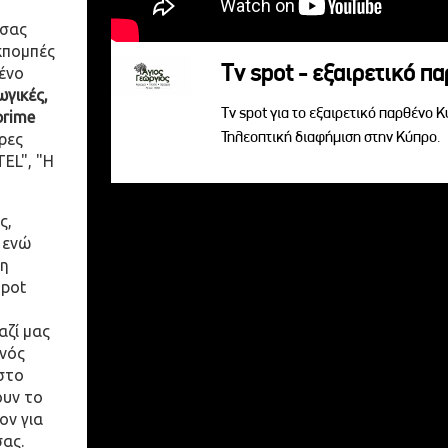
 σας
κπομπές
Tv spot - εξαιρετικό π
ένο
γικές,
Tv spot για το εξαιρετικό παρθένο 
prime
Τηλεοπτική διαφήμιση στην Κύπρο.
ρες
EL", "Η
ς,
 ενώ
η
spot
αζί μας
ενός
στο
ουν το
ον για
σας.