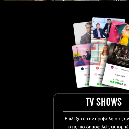
European Me
Documentary
Cartoons
3D world
Events & Conference
Dissemination material
Medical & Pharmaceutical
VIDEO Projections
Kids content
TV SHOWS
Επιλέξετε την προβολή σας α
στις πιο δημοφιλείς εκπομπέ