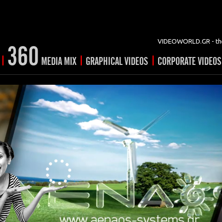
VIDEOWORLD.GR - the
360
|
|
|
MEDIA MIX
GRAPHICAL VIDEOS
CORPORATE VIDEOS
vertising
ising
ideo shorts
Prints
rtising
ng & mix
ial