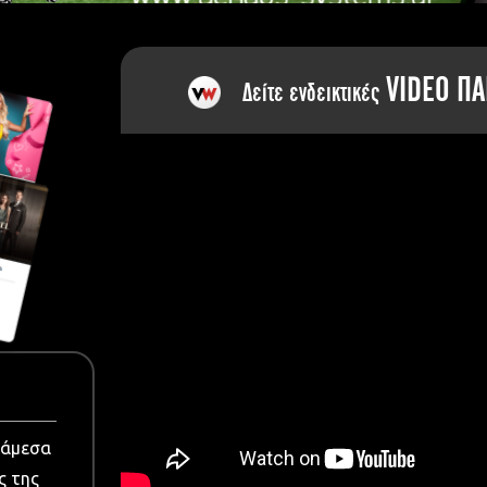
dia
VIDEO ΠΑ
Δείτε ενδεικτικές
νάμεσα
ς της