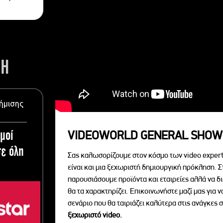
ΣΗ
ήμισης
μοί
VIDEOWORLD GENERAL SHOW
ε όλη
Σας καλωσορίζουμε στον κόσμο των video expert
είναι και μια ξεχωριστή δημιουργική πρόκληση. Σ
παρουσιάσουμε προϊόντα και εταιρείες αλλά να 
θα τα χαρακτηρίζει. Επικοινωνήστε μαζί μας για 
σενάριο που θα ταιριάζει καλύτερα στις ανάγκες σ
ξεχωριστό videο.