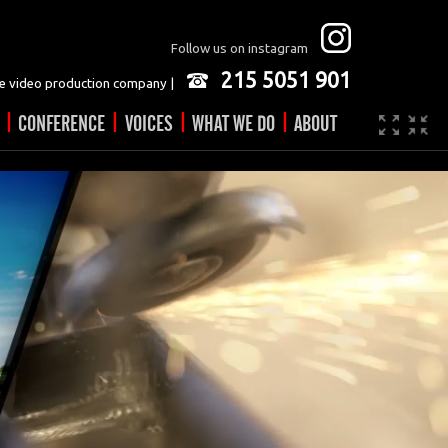
Follow us on instagram
215 5051 901
 video production company |
|
|
|
|
CONFERENCE
VOICES
WHAT WE DO
ABOUT
Company
JOBS
Video made easy
Contact