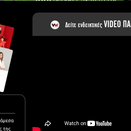
dia
VIDEO ΠΑ
Δείτε ενδεικτικές
νάμεσα
ς της