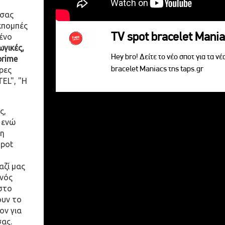
 σας
κπομπές
TV spot bracelet Mani
ένο
γικές,
Hey bro! Δείτε το νέο σποτ για τα νέ
prime
bracelet Maniacs της taps.gr
ρες
EL", "Η
ς,
 ενώ
η
spot
αζί μας
ενός
στο
ουν το
ον για
σας.