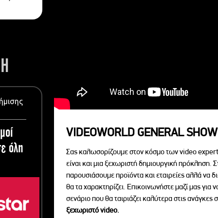
ΣΗ
ήμισης
μοί
VIDEOWORLD GENERAL SHOW
ε όλη
Σας καλωσορίζουμε στον κόσμο των video expert
είναι και μια ξεχωριστή δημιουργική πρόκληση. Σ
παρουσιάσουμε προϊόντα και εταιρείες αλλά να 
θα τα χαρακτηρίζει. Επικοινωνήστε μαζί μας για 
σενάριο που θα ταιριάζει καλύτερα στις ανάγκες σ
ξεχωριστό videο.