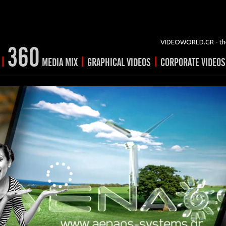
VIDEOWORLD.GR - the
360
|
|
|
MEDIA MIX
GRAPHICAL VIDEOS
CORPORATE VIDEOS
vertising
ising
ideo shorts
Prints
rtising
ng & mix
ial