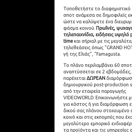
Τοποθετήστε το διαφημιστικό
σποτ ανάμεσα σε δημοφιλείς ε
ώστε να καλύψετε ένα διευρυμ
φάσμα κοινού.
Πρωΐνές, ψυχαγω
τηλεπαιχνίδια, ειδήσεις υψηλό 
time
και σήριαλ με τις μεγαλύτε
τηλεθεάσεις όπως "GRAND HOT
γή της Ελιάς", "Famagusta.
Το πλάνο περιλαμβάνει 60 σποτ
αναπτύσσεται σε 2 εβδομάδες,
παρέχεται
ΔΩΡΕΑΝ
διαμόρφωσ
δημιουργικού post-production 
από την εταιρεία παραγωγής
VIDEOWORLD. Επικοινωνήστε μ
για κόστος ή για διαμόρφωση 
δικού σας πλάνου στοχευμένο 
κοινό και στις εκπομπές που έχ
μεγαλύτερο εμπορικό ενδιαφέρ
τα προϊόντα και τις υπηρεσίες 