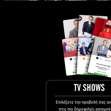
European Me
Documentary
Cartoons
3D world
Events & Conference
Dissemination material
Medical & Pharmaceutical
VIDEO Projections
Kids content
TV SHOWS
Επιλέξετε την προβολή σας α
στις πιο δημοφιλείς εκπομπέ