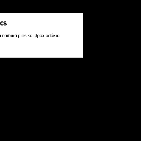
acs
α παιδικά pins και βραχιολάκια