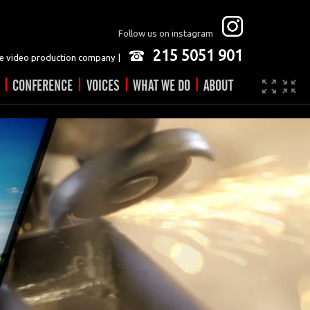
Follow us on instagram
215 5051 901
 video production company |
|
|
|
|
CONFERENCE
VOICES
WHAT WE DO
ABOUT
Company
JOBS
Video made easy
Contact