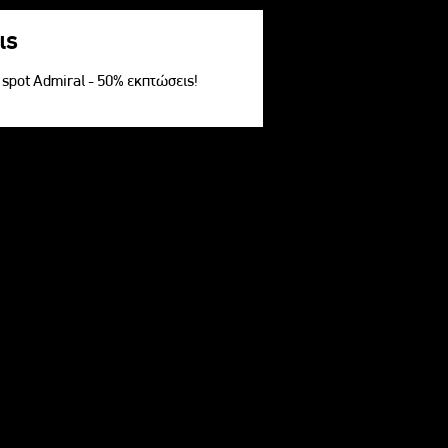
ις
V spot Admiral - 50% εκπτώσεις!