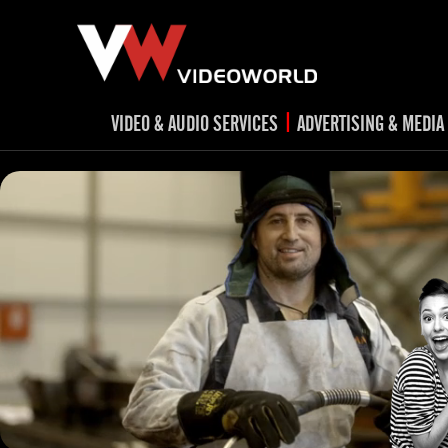
|
VIDEO & AUDIO SERVICES
ADVERTISING & MEDIA
RADIO
TV spots
ad
RADIO spots
TV
advert
Post production
v
Corporate videos
Social Media
Trailer & Σήματα εκπομπών
Creative 
Cultural videos
video applications for museums,
Outdoor adve
Media planni
archeological sites & exhibitions
Visual mater
Product presentations