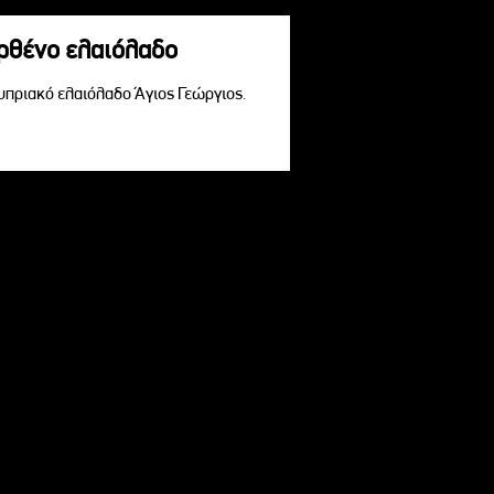
αρθένο ελαιόλαδο
Κυπριακό ελαιόλαδο Άγιος Γεώργιος.