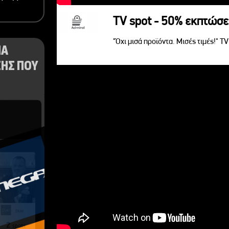
TV spot - 50% εκπτώσε
"Όχι μισά προϊόντα. Μισές τιμές!" T
ΝΑ
ΗΣ ΠΟΥ