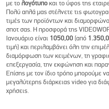
με το
λογότυπο
και το ύφος της εταιρε
Πολύ απλά μας στέλνετε τις φωτογραφ
τιμές των προϊόντων και διαμορφώνο
σποτ σας. Η προσφορά της VIDEOWOR
Ιανουάριο είναι
1050,00
(από
1.350,
τιμή) και περιλαμβάνει όλη την επιμέλ
διαμόρφωση των κειμένων, τη γραφι
επεξεργασία, την εκφώνηση και παρ
Επίσης με τον ίδιο τρόπο μπορούμε ν
μεγαλύτερης διάρκειας video για δι
χρήσεις.