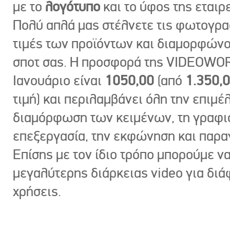
με το
λογότυπο
και το ύφος της εταιρε
Πολύ απλά μας στέλνετε τις φωτογραφ
τιμές των προϊόντων και διαμορφώνο
σποτ σας. Η προσφορά της VIDEOWOR
Ιανουάριο είναι
1050,00
(από
1.350,
τιμή) και περιλαμβάνει όλη την επιμέλ
διαμόρφωση των κειμένων, τη γραφι
επεξεργασία, την εκφώνηση και παρ
Επίσης με τον ίδιο τρόπο μπορούμε ν
μεγαλύτερης διάρκειας video για δι
χρήσεις.