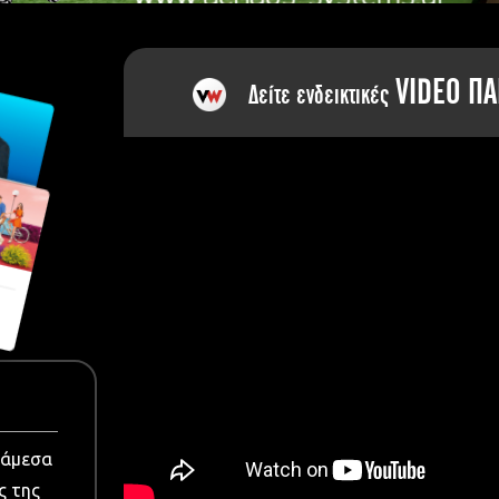
dia
VIDEO ΠΑ
Δείτε ενδεικτικές
νάμεσα
ς της