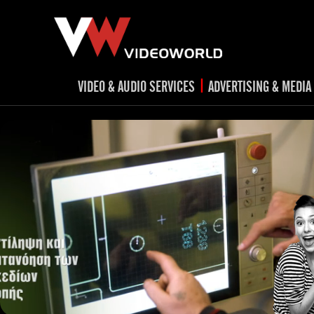
|
VIDEO & AUDIO SERVICES
ADVERTISING & MEDIA
RADIO
TV spots
ad
RADIO spots
TV
advert
Post production
v
Corporate videos
Social Media
Trailer & Σήματα εκπομπών
Creative 
Cultural videos
video applications for museums,
Outdoor adve
Media planni
archeological sites & exhibitions
Visual mater
Product presentations