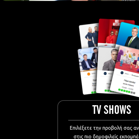
European Me
Documentary
Cartoons
3D world
Events & Conference
Dissemination material
Medical & Pharmaceutical
VIDEO Projections
Kids content
TV SHOWS
Επιλέξετε την προβολή σας α
στις πιο δημοφιλείς εκπομπέ