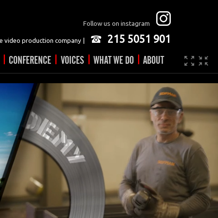
Follow us on instagram
215 5051 901
 video production company |
|
|
|
|
CONFERENCE
VOICES
WHAT WE DO
ABOUT
Company
JOBS
Video made easy
Contact