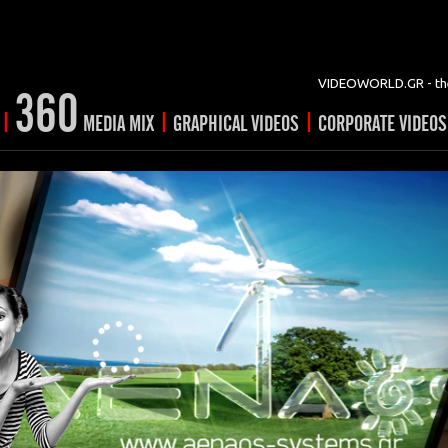
VIDEOWORLD.GR - the
360
|
|
|
MEDIA MIX
GRAPHICAL VIDEOS
CORPORATE VIDEOS
vertising
ising
ideo shorts
Prints
rtising
ng & mix
ial