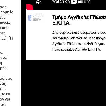
 σας
κπομπές
Τμήμα Αγγλικής Γλώσσ
ένο
Ε.Κ.Π.Α.
γικές,
prime
Δημιουργικό και διαμόρφωση video 
ρες
EL", "Η
και ενημέρωση σχετικά με το πρόγ
Αγγλικής Γλώσσας και Φιλολογίας 
Πανεπιστημίου Αθηνών Ε.Κ.Π.Α.
ς,
 ενώ
η
spot
αζί μας
ενός
στο
ουν το
ον για
σας.