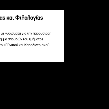
ας και Φιλολογίας
με γυρίσματα για την παρουσίαση
ραμμα σπουδών του τμήματος
του Εθνικού και Καποδιστριακού