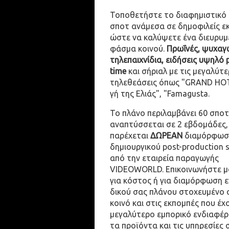
Τοποθετήστε το διαφημιστικό
σποτ ανάμεσα σε δημοφιλείς ε
ώστε να καλύψετε ένα διευρυμ
φάσμα κοινού.
Πρωΐνές, ψυχαγω
τηλεπαιχνίδια, ειδήσεις υψηλό 
time
και σήριαλ με τις μεγαλύτε
τηλεθεάσεις όπως "GRAND HOT
γή της Ελιάς", "Famagusta.
Το πλάνο περιλαμβάνει 60 σποτ
αναπτύσσεται σε 2 εβδομάδες,
παρέχεται
ΔΩΡΕΑΝ
διαμόρφωσ
δημιουργικού post-production 
από την εταιρεία παραγωγής
VIDEOWORLD. Επικοινωνήστε μ
για κόστος ή για διαμόρφωση 
δικού σας πλάνου στοχευμένο 
κοινό και στις εκπομπές που έχ
μεγαλύτερο εμπορικό ενδιαφέρ
τα προϊόντα και τις υπηρεσίες 