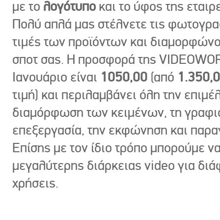
με το
λογότυπο
και το ύφος της εταιρε
Πολύ απλά μας στέλνετε τις φωτογραφ
τιμές των προϊόντων και διαμορφώνο
σποτ σας. Η προσφορά της VIDEOWOR
Ιανουάριο είναι
1050,00
(από
1.350,
τιμή) και περιλαμβάνει όλη την επιμέλ
διαμόρφωση των κειμένων, τη γραφι
επεξεργασία, την εκφώνηση και παρ
Επίσης με τον ίδιο τρόπο μπορούμε ν
μεγαλύτερης διάρκειας video για δι
χρήσεις.