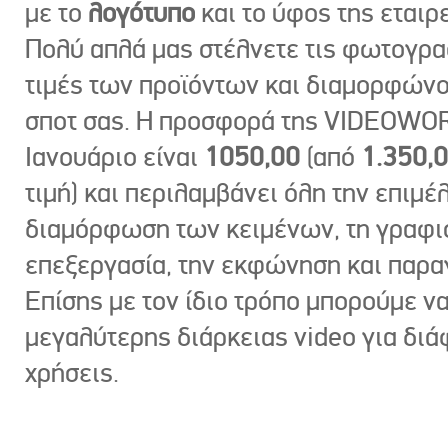
με το
λογότυπο
και το ύφος της εταιρε
Πολύ απλά μας στέλνετε τις φωτογραφ
τιμές των προϊόντων και διαμορφώνο
σποτ σας. Η προσφορά της VIDEOWOR
Ιανουάριο είναι
1050,00
(από
1.350,
τιμή) και περιλαμβάνει όλη την επιμέλ
διαμόρφωση των κειμένων, τη γραφι
επεξεργασία, την εκφώνηση και παρ
Επίσης με τον ίδιο τρόπο μπορούμε ν
μεγαλύτερης διάρκειας video για δι
χρήσεις.