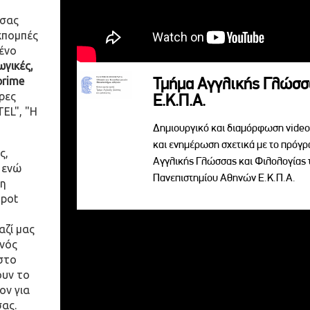
 σας
κπομπές
ένο
γικές,
prime
Τμήμα Αγγλικής Γλώσσ
ρες
Ε.Κ.Π.Α.
EL", "Η
Δημιουργικό και διαμόρφωση video 
και ενημέρωση σχετικά με το πρόγ
ς,
Αγγλικής Γλώσσας και Φιλολογίας 
 ενώ
Πανεπιστημίου Αθηνών Ε.Κ.Π.Α.
η
spot
αζί μας
ενός
στο
ουν το
ον για
σας.