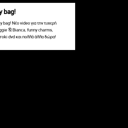
y bag!
 bag! Νέο video για την τυχερή
ggie & Bianca, funny charms,
roki dvd και πολλά άλλα δώρα!