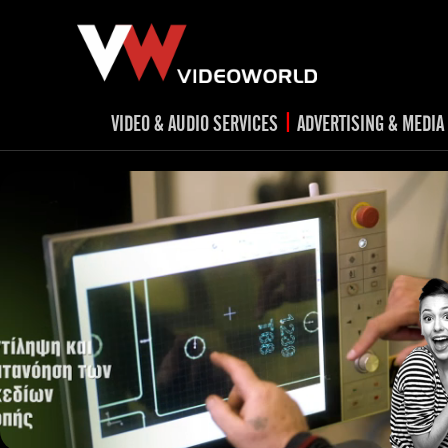
|
VIDEO & AUDIO SERVICES
ADVERTISING & MEDIA
RADIO
TV spots
ad
RADIO spots
TV
advert
Post production
v
Corporate videos
Social Media
Trailer & Σήματα εκπομπών
Creative 
Cultural videos
video applications for museums,
Outdoor adve
Media planni
archeological sites & exhibitions
Visual mater
Product presentations