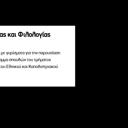
ας και Φιλολογίας
με γυρίσματα για την παρουσίαση
ραμμα σπουδών του τμήματος
του Εθνικού και Καποδιστριακού