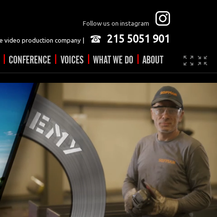
Follow us on instagram
215 5051 901
 video production company |
|
|
|
|
CONFERENCE
VOICES
WHAT WE DO
ABOUT
Company
JOBS
Video made easy
Contact