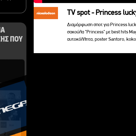
TV spot - Princess luck
Διαμόρφωση σποτ για Princess lucky
ΝΑ
σακούλα "Princess" με best hits Ma
ΗΣ ΠΟΥ
αυτoκόλλητα, poster Santoro, koko