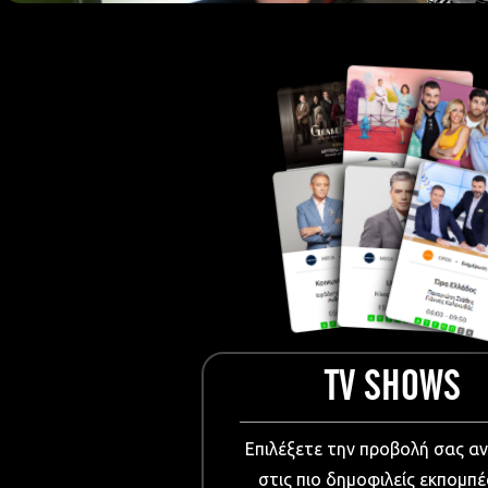
European Me
Documentary
Cartoons
3D world
Events & Conference
Dissemination material
Medical & Pharmaceutical
VIDEO Projections
Kids content
TV SHOWS
Επιλέξετε την προβολή σας α
στις πιο δημοφιλείς εκπομπέ