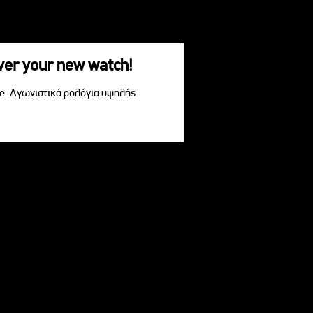
over your new watch!
le. Αγωνιστικά ρολόγια υψηλής