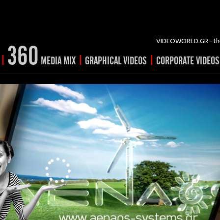
VIDEOWORLD.GR - the
360
|
|
|
MEDIA MIX
GRAPHICAL VIDEOS
CORPORATE VIDEOS
vertising
ising
ideo shorts
Prints
rtising
ng & mix
ial