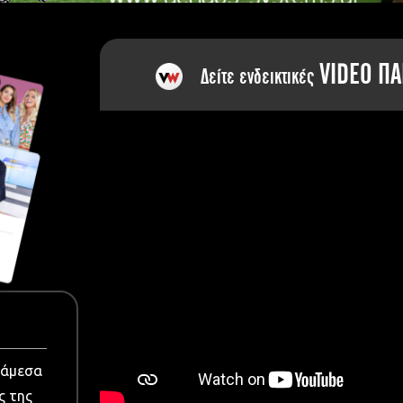
dia
VIDEO ΠΑ
Δείτε ενδεικτικές
νάμεσα
ς της