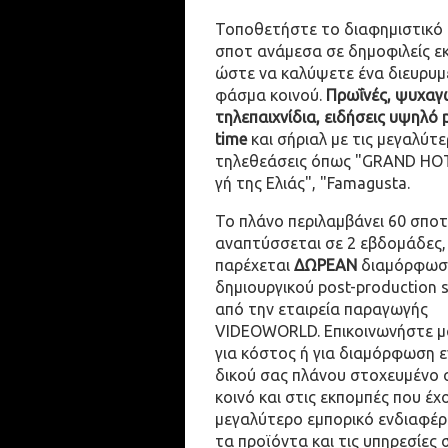
Τοποθετήστε το διαφημιστικό
σποτ ανάμεσα σε δημοφιλείς ε
ώστε να καλύψετε ένα διευρυμ
φάσμα κοινού.
Πρωΐνές, ψυχαγω
τηλεπαιχνίδια, ειδήσεις υψηλό 
time
και σήριαλ με τις μεγαλύτε
τηλεθεάσεις όπως "GRAND HOT
γή της Ελιάς", "Famagusta.
Το πλάνο περιλαμβάνει 60 σποτ
αναπτύσσεται σε 2 εβδομάδες,
παρέχεται
ΔΩΡΕΑΝ
διαμόρφωσ
δημιουργικού post-production 
από την εταιρεία παραγωγής
VIDEOWORLD. Επικοινωνήστε μ
για κόστος ή για διαμόρφωση 
δικού σας πλάνου στοχευμένο 
κοινό και στις εκπομπές που έχ
μεγαλύτερο εμπορικό ενδιαφέρ
τα προϊόντα και τις υπηρεσίες 