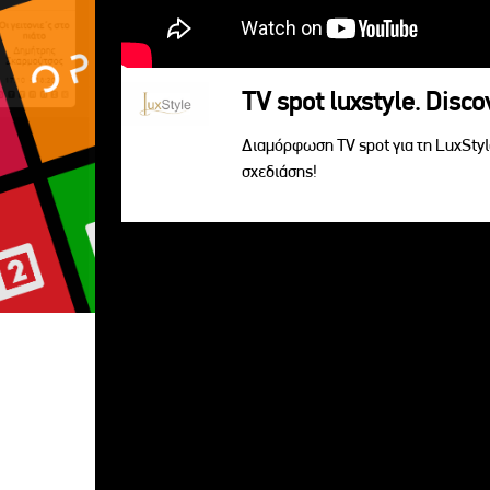
TV spot luxstyle. Disc
Διαμόρφωση TV spot για τη LuxSty
σχεδιάσης!